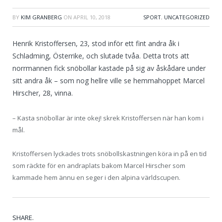
BY
KIM GRANBERG
ON
APRIL 10, 2018
SPORT
,
UNCATEGORIZED
Henrik Kristoffersen, 23, stod inför ett fint andra åk i
Schladming, Österrike, och slutade tvåa. Detta trots att
norrmannen fick snöbollar kastade på sig av åskådare under
sitt andra åk – som nog hellre ville se hemmahoppet Marcel
Hirscher, 28, vinna.
– Kasta snöbollar är inte okej! skrek Kristoffersen när han kom i
mål.
Kristoffersen lyckades trots snöbollskastningen köra in på en tid
som räckte för en andraplats bakom Marcel Hirscher som
kammade hem ännu en seger i den alpina världscupen.
Tw
Fa
Go
Pi
Li
Tu
Em
SHARE.