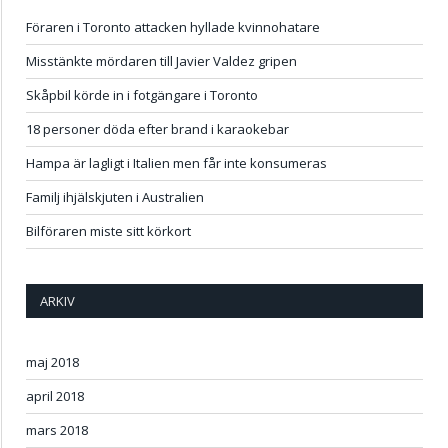
Föraren i Toronto attacken hyllade kvinnohatare
Misstänkte mördaren till Javier Valdez gripen
Skåpbil körde in i fotgängare i Toronto
18 personer döda efter brand i karaokebar
Hampa är lagligt i Italien men får inte konsumeras
Familj ihjälskjuten i Australien
Bilföraren miste sitt körkort
ARKIV
maj 2018
april 2018
mars 2018