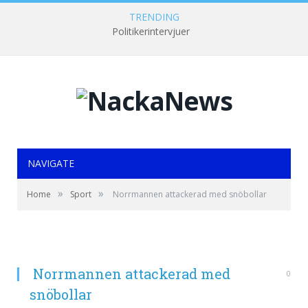
TRENDING
Politikerintervjuer
NAVIGATE
»
»
Home
Sport
Norrmannen attackerad med snöbollar
Norrmannen attackerad med
0
snöbollar