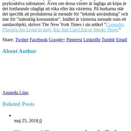
psykoaktiva substanser. Även om dessa växter är lagliga att köpa är
det fortfarande olagligt att röka eller äta växterna. På burkarna står
det specifik att produkterna är menade för ”teknisk användning” och
inte för ”mänsklig konsumtion”. Istället är växterna menade som ett
samlarobjekt, skriver The New York Times i sin artikel ”
Cannabis
Flowers Are Legal in Italy. You Just Can’t Eat or Smoke Them
.”
Share.
Twitter
Facebook
Google+
Pinterest
LinkedIn
Tumblr
Email
About Author
Amanda Liias
Related
Posts
maj 25, 2018
0