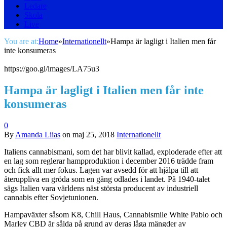
Ledare
Skola
Live
You are at:
Home
»
Internationellt
»
Hampa är lagligt i Italien men får
inte konsumeras
https://goo.gl/images/LA75u3
Hampa är lagligt i Italien men får inte
konsumeras
0
By
Amanda Liias
on
maj 25, 2018
Internationellt
Italiens cannabismani, som det har blivit kallad, exploderade efter att
en lag som reglerar hampproduktion i december 2016 trädde fram
och fick allt mer fokus. Lagen var avsedd för att hjälpa till att
återuppliva en gröda som en gång odlades i landet. På 1940-talet
sägs Italien vara världens näst största producent av industriell
cannabis efter Sovjetunionen.
Hampaväxter såsom K8, Chill Haus, Cannabismile White Pablo och
Marley CBD är sålda på grund av deras låga mängder av