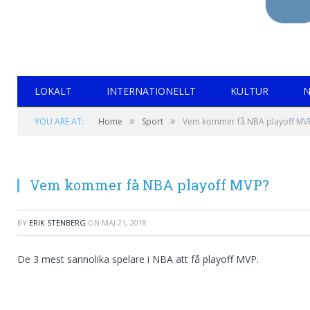
LOKALT
INTERNATIONELLT
KULTUR
N
»
»
YOU ARE AT:
Home
Sport
Vem kommer få NBA playoff MV
Vem kommer få NBA playoff MVP?
BY
ERIK STENBERG
ON
MAJ 21, 2018
De 3 mest sannolika spelare i NBA att få playoff MVP.