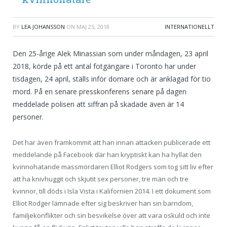
BY
LEA JOHANSSON
ON
MAJ 25, 2018
INTERNATIONELLT
Den 25-årige Alek Minassian som under måndagen, 23 april
2018, körde på ett antal fotgängare i Toronto har under
tisdagen, 24 april, ställs inför domare och är anklagad för tio
mord. På en senare presskonferens senare på dagen
meddelade polisen att siffran på skadade även är 14
personer.
Det har även framkommit att han innan attacken publicerade ett
meddelande på Facebook där han kryptiskt kan ha hyllat den
kvinnohatande massmördaren Elliot Rodgers som tog sitt liv efter
att ha knivhuggit och skjutit sex personer, tre män och tre
kvinnor, till döds i Isla Vista i Kalifornien 2014. I ett dokument som
Elliot Rodger lämnade efter sig beskriver han sin barndom,
familjekonflikter och sin besvikelse över att vara oskuld och inte