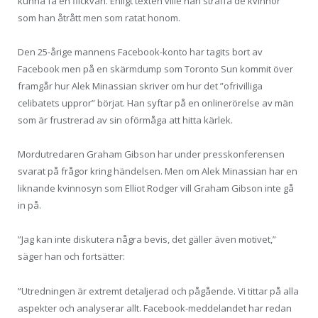
kunna få en flickvän. Enligt texten ville han straffa de kvinnor
som han åtrått men som ratat honom.
Den 25-årige mannens Facebook-konto har tagits bort av
Facebook men på en skärmdump som Toronto Sun kommit över
framgår hur Alek Minassian skriver om hur det ”ofrivilliga
celibatets uppror” börjat. Han syftar på en onlinerörelse av män
som är frustrerad av sin oförmåga att hitta kärlek.
Mordutredaren Graham Gibson har under presskonferensen
svarat på frågor kring händelsen. Men om Alek Minassian har en
liknande kvinnosyn som Elliot Rodger vill Graham Gibson inte gå
in på.
”Jag kan inte diskutera några bevis, det gäller även motivet,”
säger han och fortsätter:
”Utredningen är extremt detaljerad och pågående. Vi tittar på alla
aspekter och analyserar allt. Facebook-meddelandet har redan