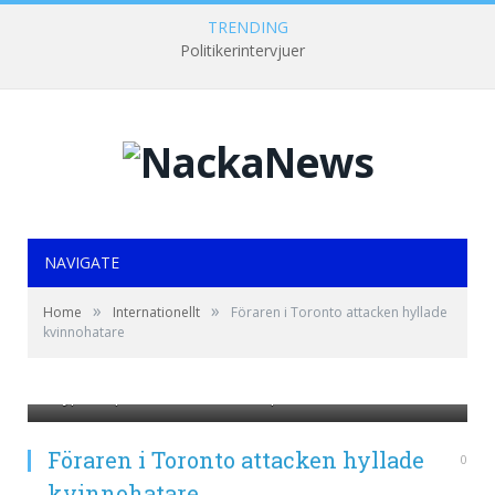
TRENDING
Politikerintervjuer
NAVIGATE
»
»
Home
Internationellt
Föraren i Toronto attacken hyllade
kvinnohatare
https://www.aftonbladet.se/nyheter/a/Eogr2P/skrev-
kryptiskt-pa-facebook-fore-skapbilsattacken
Föraren i Toronto attacken hyllade
0
kvinnohatare