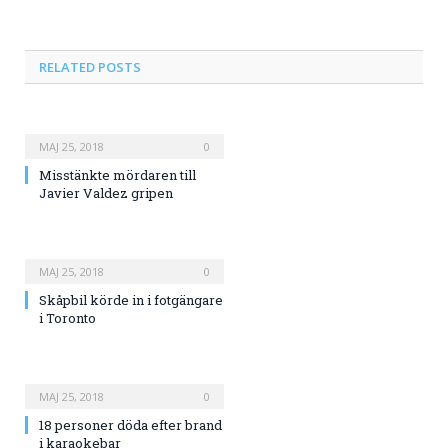
RELATED
POSTS
MAJ 25, 2018
0
Misstänkte mördaren till
Javier Valdez gripen
MAJ 25, 2018
0
Skåpbil körde in i fotgängare
i Toronto
MAJ 25, 2018
0
18 personer döda efter brand
i karaokebar