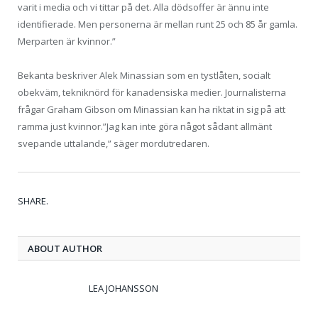
varit i media och vi tittar på det. Alla dödsoffer är ännu inte
identifierade. Men personerna är mellan runt 25 och 85 år gamla.
Merparten är kvinnor.”
Bekanta beskriver Alek Minassian som en tystlåten, socialt
obekväm, tekniknörd för kanadensiska medier. Journalisterna
frågar Graham Gibson om Minassian kan ha riktat in sig på att
ramma just kvinnor.”Jag kan inte göra något sådant allmänt
svepande uttalande,” säger mordutredaren.
Tw
Fa
Go
Pi
Li
Tu
Em
SHARE.
ABOUT AUTHOR
LEA JOHANSSON