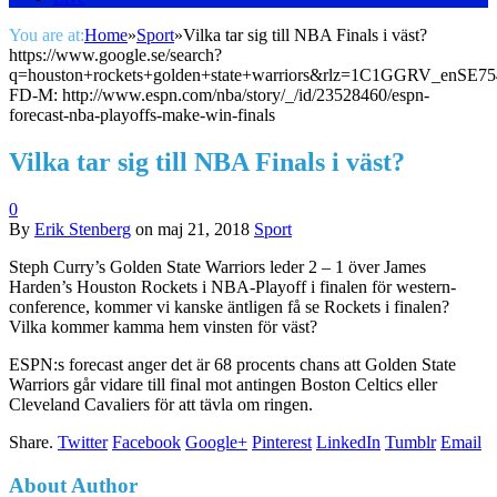
You are at:
Home
»
Sport
»
Vilka tar sig till NBA Finals i väst?
https://www.google.se/search?
q=houston+rockets+golden+state+warriors&rlz=1C1GGRV_e
FD-M: http://www.espn.com/nba/story/_/id/23528460/espn-
forecast-nba-playoffs-make-win-finals
Vilka tar sig till NBA Finals i väst?
0
By
Erik Stenberg
on
maj 21, 2018
Sport
Steph Curry’s Golden State Warriors leder 2 – 1 över James
Harden’s Houston Rockets i NBA-Playoff i finalen för western-
conference, kommer vi kanske äntligen få se Rockets i finalen?
Vilka kommer kamma hem vinsten för väst?
ESPN:s forecast anger det är 68 procents chans att Golden State
Warriors går vidare till final mot antingen Boston Celtics eller
Cleveland Cavaliers för att tävla om ringen.
Share.
Twitter
Facebook
Google+
Pinterest
LinkedIn
Tumblr
Email
About Author