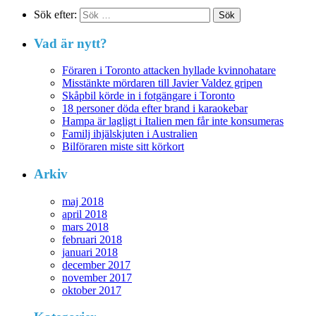
Sök efter:
Vad är nytt?
Föraren i Toronto attacken hyllade kvinnohatare
Misstänkte mördaren till Javier Valdez gripen
Skåpbil körde in i fotgängare i Toronto
18 personer döda efter brand i karaokebar
Hampa är lagligt i Italien men får inte konsumeras
Familj ihjälskjuten i Australien
Bilföraren miste sitt körkort
Arkiv
maj 2018
april 2018
mars 2018
februari 2018
januari 2018
december 2017
november 2017
oktober 2017