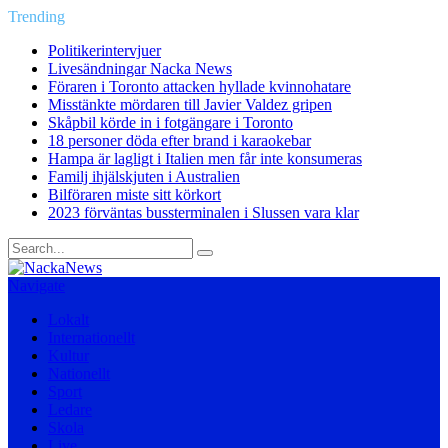
Trending
Politikerintervjuer
Livesändningar Nacka News
Föraren i Toronto attacken hyllade kvinnohatare
Misstänkte mördaren till Javier Valdez gripen
Skåpbil körde in i fotgängare i Toronto
18 personer döda efter brand i karaokebar
Hampa är lagligt i Italien men får inte konsumeras
Familj ihjälskjuten i Australien
Bilföraren miste sitt körkort
2023 förväntas bussterminalen i Slussen vara klar
Navigate
Lokalt
Internationellt
Kultur
Nationellt
Sport
Ledare
Skola
Live