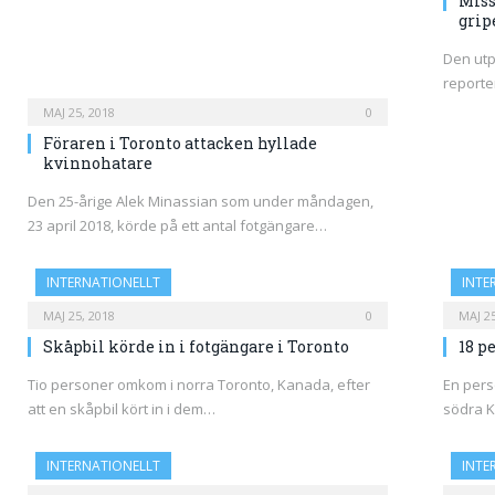
Miss
grip
Den utp
reporte
MAJ 25, 2018
0
Föraren i Toronto attacken hyllade
kvinnohatare
Den 25-årige Alek Minassian som under måndagen,
23 april 2018, körde på ett antal fotgängare…
INTERNATIONELLT
INTE
MAJ 25, 2018
0
MAJ 25
Skåpbil körde in i fotgängare i Toronto
18 p
Tio personer omkom i norra Toronto, Kanada, efter
En pers
att en skåpbil kört in i dem…
södra K
INTERNATIONELLT
INTE