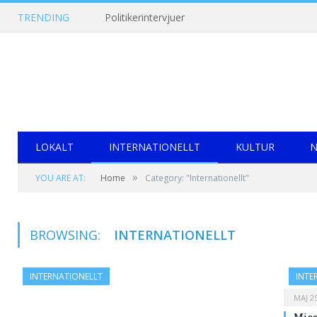
TRENDING
Politikerintervjuer
LOKALT
INTERNATIONELLT
KULTUR
N
»
YOU ARE AT:
Home
Category: "Internationellt"
BROWSING:
INTERNATIONELLT
INTERNATIONELLT
INTE
MAJ 25