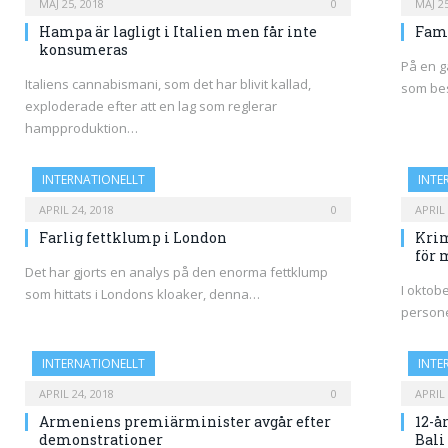
MAJ 25, 2018
0
MAJ 25
Hampa är lagligt i Italien men får inte
Fami
konsumeras
På en g
Italiens cannabismani, som det har blivit kallad,
som bes
exploderade efter att en lag som reglerar
hampproduktion…
INTERNATIONELLT
INTE
APRIL 24, 2018
0
APRIL 
Farlig fettklump i London
Krim
för 
Det har gjorts en analys på den enorma fettklump
I oktob
som hittats i Londons kloaker, denna…
persone
INTERNATIONELLT
INTE
APRIL 24, 2018
0
APRIL 
Armeniens premiärminister avgår efter
12-å
demonstrationer
Bal