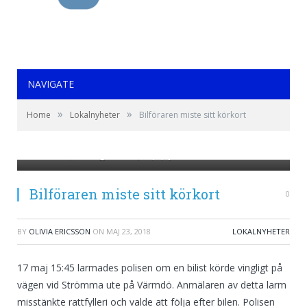
NAVIGATE
https://www.google.se/search?
»
»
Home
Lokalnyheter
Bilföraren miste sitt körkort
rlz=1C1GGRV_enSE751SE751&biw=1366&bih=613&tbs=sur%3
WqyIF8O6swHcz4bwBw&q=polisbil&oq=polis&gs_l=img.3.0.0i10i67k1j
AMeY3ff_iw#imgrc=m7QKLpqnjPCGzM:
Bilföraren miste sitt körkort
0
BY
OLIVIA ERICSSON
ON
MAJ 23, 2018
LOKALNYHETER
17 maj 15:45 larmades polisen om en bilist körde vingligt på
vägen vid Strömma ute på Värmdö. Anmälaren av detta larm
misstänkte rattfylleri och valde att följa efter bilen. Polisen