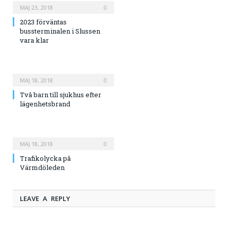
MAJ 23, 2018
0
2023 förväntas
bussterminalen i Slussen
vara klar
MAJ 18, 2018
0
Två barn till sjukhus efter
lägenhetsbrand
MAJ 18, 2018
0
Trafikolycka på
Värmdöleden
LEAVE A REPLY