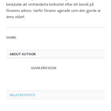
beslutade att omhänderta körkortet efter ett besök på
förarens adress. Varför föraren agerade som den gjorde är
ännu oklart.
Tw
Fa
Go
Pi
Li
Tu
Em
SHARE.
ABOUT AUTHOR
OLIVIA ERICSSON
RELATED
POSTS