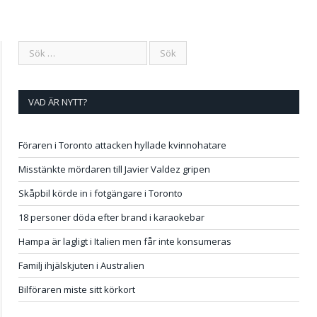
VAD ÄR NYTT?
Föraren i Toronto attacken hyllade kvinnohatare
Misstänkte mördaren till Javier Valdez gripen
Skåpbil körde in i fotgängare i Toronto
18 personer döda efter brand i karaokebar
Hampa är lagligt i Italien men får inte konsumeras
Familj ihjälskjuten i Australien
Bilföraren miste sitt körkort