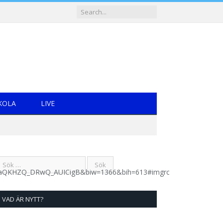
KOLA
LIVE
aQKHZQ_DRwQ_AUICigB&biw=1366&bih=613#imgrc=59hLDaLFdzV4
VAD ÄR NYTT?