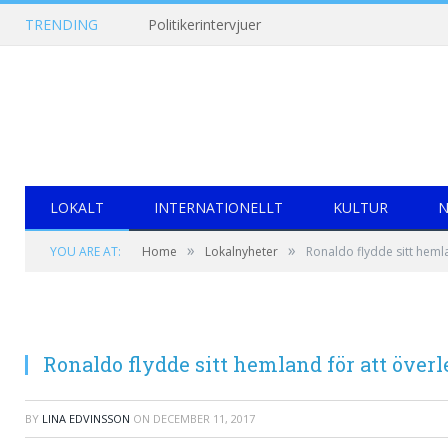
TRENDING
Politikerintervjuer
LOKALT
INTERNATIONELLT
KULTUR
N
»
»
YOU ARE AT:
Home
Lokalnyheter
Ronaldo flydde sitt hemla
Ronaldo flydde sitt hemland för att över
BY
LINA EDVINSSON
ON
DECEMBER 11, 2017