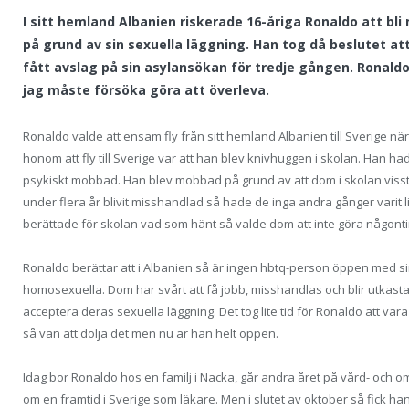
I sitt hemland Albanien riskerade 16-åriga Ronaldo att bli
på grund av sin sexuella läggning. Han tog då beslutet att
fått avslag på sin asylansökan för tredje gången. Ronaldo
jag måste försöka göra att överleva.
Ronaldo valde att ensam fly från sitt hemland Albanien till Sverige n
honom att fly till Sverige var att han blev knivhuggen i skolan. Han h
psykiskt mobbad. Han blev mobbad på grund av att dom i skolan visst
under flera år blivit misshandlad så hade de inga andra gånger varit
berättade för skolan vad som hänt så valde dom att inte göra någonting
Ronaldo berättar att i Albanien så är ingen hbtq-person öppen med sin
homosexuella. Dom har svårt att få jobb, misshandlas och blir utkastad
acceptera deras sexuella läggning. Det tog lite tid för Ronaldo att var
så van att dölja det men nu är han helt öppen.
Idag bor Ronaldo hos en familj i Nacka, går andra året på vård- oc
om en framtid i Sverige som läkare. Men i slutet av oktober så fick h