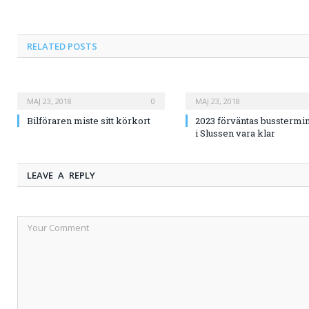
RELATED
POSTS
MAJ 23, 2018
0
MAJ 23, 2018
Bilföraren miste sitt körkort
2023 förväntas busstermi
i Slussen vara klar
LEAVE A REPLY