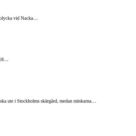
fikolycka vid Nacka…
 e18…
r minska ute i Stockholms skärgård, medan minkarna…