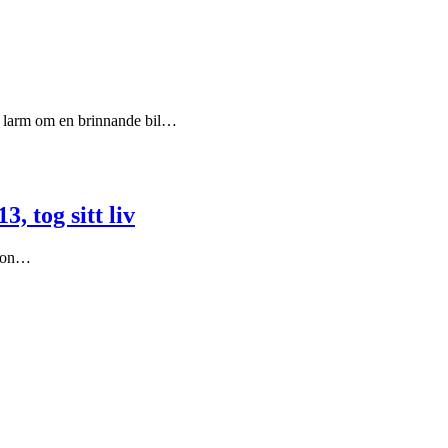
t larm om en brinnande bil…
3, tog sitt liv
 hon…