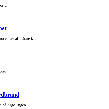
 för…
net
ocent av alla lärare i…
 dödas…
ordbrand
ann på Älgö. Ingen…