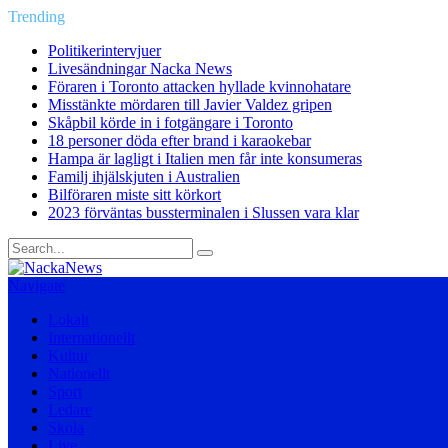
Trending
Politikerintervjuer
Livesändningar Nacka News
Föraren i Toronto attacken hyllade kvinnohatare
Misstänkte mördaren till Javier Valdez gripen
Skåpbil körde in i fotgängare i Toronto
18 personer döda efter brand i karaokebar
Hampa är lagligt i Italien men får inte konsumeras
Familj ihjälskjuten i Australien
Bilföraren miste sitt körkort
2023 förväntas bussterminalen i Slussen vara klar
Navigate
Lokalt
Internationellt
Kultur
Nationellt
Sport
Ledare
Skola
Live