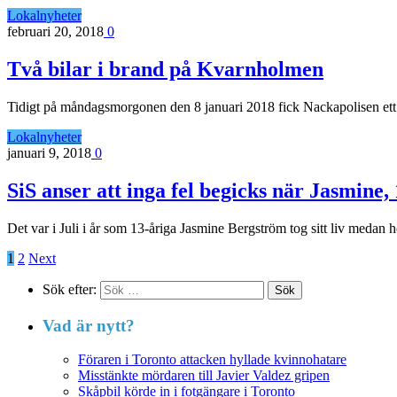
Lokalnyheter
februari 20, 2018
0
Två bilar i brand på Kvarnholmen
Tidigt på måndagsmorgonen den 8 januari 2018 fick Nackapolisen et
Lokalnyheter
januari 9, 2018
0
SiS anser att inga fel begicks när Jasmine, 1
Det var i Juli i år som 13-åriga Jasmine Bergström tog sitt liv medan
1
2
Next
Sök efter:
Vad är nytt?
Föraren i Toronto attacken hyllade kvinnohatare
Misstänkte mördaren till Javier Valdez gripen
Skåpbil körde in i fotgängare i Toronto