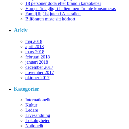
18 personer döda efter brand i karaokebar
Hampa är lagligt i Italien men får inte konsumeras
Familj ihjälskjuten i Australien
Bilföraren miste sitt körkort
Arkiv
maj 2018
april 2018
mars 2018
februari 2018
januari 2018
december 2017
november 2017
oktober 2017
Kategorier
Internationellt
Kultur
Ledare
Livesändning
Lokalnyheter
Nationellt