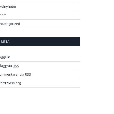
kolnyheter
port
ncategorized
META
ogga in
nlägg via
RSS
ommentarer via
RSS
ordPress.org