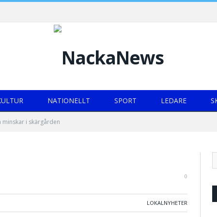
KULTUR
NATIONELLT
SPORT
LEDARE
S
n minskar i skärgården
0
LOKALNYHETER