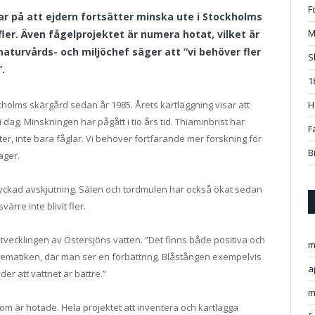
F
ar på att ejdern fortsätter minska ute i Stockholms
M
fler. Även fågelprojektet är numera hotat, vilket är
aturvårds- och miljöchef säger att ”vi behöver fler
S
.
1
kholms skärgård sedan år 1985. Årets kartläggning visar att
H
i dag. Minskningen har pågått i tio års tid. Thiaminbrist har
F
r, inte bara fåglar. Vi behöver fortfarande mer forskning för
B
ager.
 lyckad avskjutning. Sälen och tordmulen har också ökat sedan
ärre inte blivit fler.
 utvecklingen av Östersjöns vatten. ”Det finns både positiva och
m
lematiken, där man ser en förbättring. Blåstången exempelvis
a
er att vattnet är bättre.”
m
om är hotade. Hela projektet att inventera och kartlägga