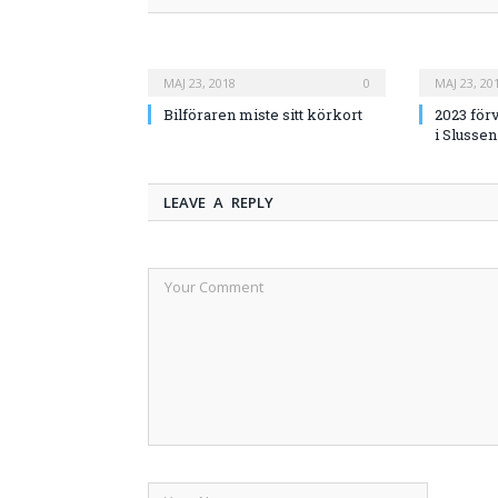
MAJ 23, 2018
0
MAJ 23, 20
Bilföraren miste sitt körkort
2023 för
i Slussen
LEAVE A REPLY