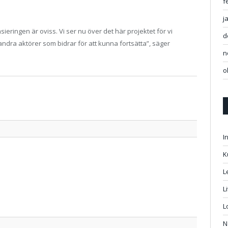
f
j
sieringen är oviss. Vi ser nu över det här projektet för vi
d
andra aktörer som bidrar för att kunna fortsätta”, säger
n
o
Twitter
Facebo
Google
Pintere
Linked
Tumbl
Email
I
K
L
L
L
N