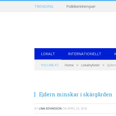
TRENDING
Politikerintervjuer
LOKALT
INTERNATIONELLT
»
»
YOU ARE AT:
Home
Lokalnyheter
Ejder
Ejdern minskar i skärgården
BY
LINA EDVINSSON
ON
APRIL 23, 2018