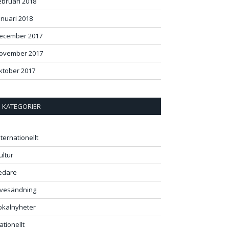
ebruari 2018
anuari 2018
ecember 2017
ovember 2017
ktober 2017
ok
+
st
In
r
KATEGORIER
nternationellt
ultur
edare
ivesändning
okalnyheter
ationellt