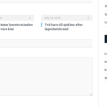
S
S
18
0
MAJ 18, 2018
0
U
väntas bussterminalen
Två barn till sjukhus efter
 vara klar
lägenhetsbrand
L
I
K
W