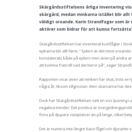
Skärgårdsstiftelsens årliga inventering vis
skärgård, medan minkarna istället blir allt 
väldigt oroande. Karin Strandfager som är n
aktörer som bidrar för att kunna fortsätta”
Skärgårdsstiftelsen har inventerat kustfåglar i Stoc
ejdrarna blir allt färre. ” Ejdern är det mest oroande 
konstaterats både på ejdern men även på andra arte
att komma fram till vad det beror på”, säger Strandf
Rapporten visar även att minken har ökat, trots en
några år, liksom sillgrisslan. Men skarvarna har dessv
Dock har Skärgårdsstiftelsen sett en viss ljusning i
negativa trender. Det positiva är övergödningsprob
finns på djupare växtplatser än på länge, vilket betyd
Det är numera inte längre bara fågel och djurarter s