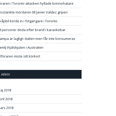
öraren i Toronto attacken hyllade kvinnohatare
isstänkte mördaren till Javier Valdez gripen
kåpbil körde in i fotgängare i Toronto
8 personer döda efter brand i karaokebar
ampa är lagligt i Italien men får inte konsumeras
amilj ihjälskjuten i Australien
ilföraren miste sitt körkort
ARKIV
aj 2018
pril 2018
ars 2018