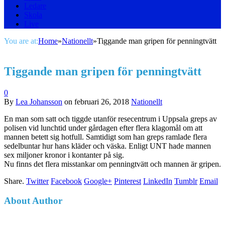
Ledare
Skola
Live
You are at:
Home
»
Nationellt
»
Tiggande man gripen för penningtvätt
Tiggande man gripen för penningtvätt
0
By
Lea Johansson
on
februari 26, 2018
Nationellt
En man som satt och tiggde utanför resecentrum i Uppsala greps av
polisen vid lunchtid under gårdagen efter flera klagomål om att
mannen betett sig hotfull. Samtidigt som han greps ramlade flera
sedelbuntar hur hans kläder och väska. Enligt UNT hade mannen
sex miljoner kronor i kontanter på sig.
Nu finns det flera misstankar om penningtvätt och mannen är gripen.
Share.
Twitter
Facebook
Google+
Pinterest
LinkedIn
Tumblr
Email
About Author