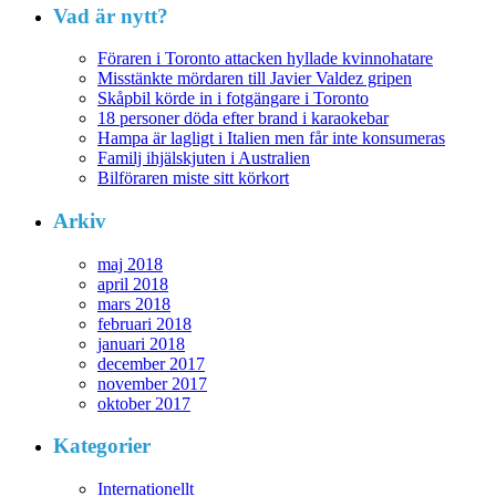
Vad är nytt?
Föraren i Toronto attacken hyllade kvinnohatare
Misstänkte mördaren till Javier Valdez gripen
Skåpbil körde in i fotgängare i Toronto
18 personer döda efter brand i karaokebar
Hampa är lagligt i Italien men får inte konsumeras
Familj ihjälskjuten i Australien
Bilföraren miste sitt körkort
Arkiv
maj 2018
april 2018
mars 2018
februari 2018
januari 2018
december 2017
november 2017
oktober 2017
Kategorier
Internationellt