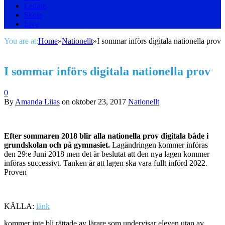
Ledare
Skola
Live
You are at:
Home
»
Nationellt
»
I sommar införs digitala nationella prov
I sommar införs digitala nationella prov
0
By
Amanda Liias
on
oktober 23, 2017
Nationellt
Efter sommaren 2018 blir alla nationella prov digitala både i
grundskolan och på gymnasiet.
Lagändringen kommer införas
den 29:e Juni 2018 men det är beslutat att den nya
lagen kommer
införas successivt. Tanken är att lagen ska vara fullt införd 2022.
Proven
KÄLLA:
länk
kommer inte bli rättade av lärare som undervisar eleven utan av