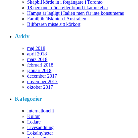
Skåpbil körde in i fotgängare i Toronto
18 personer döda efter brand i karaokebar
Hampa är lagligt i Italien men får inte konsumeras
Familj ihjälskjuten i Australien
Bilföraren miste sitt körkort
Arkiv
maj 2018
april 2018
mars 2018
februari 2018
januari 2018
december 2017
november 2017
oktober 2017
Kategorier
Internationellt
Kultur
Ledare
Livesändning
Lokalnyheter