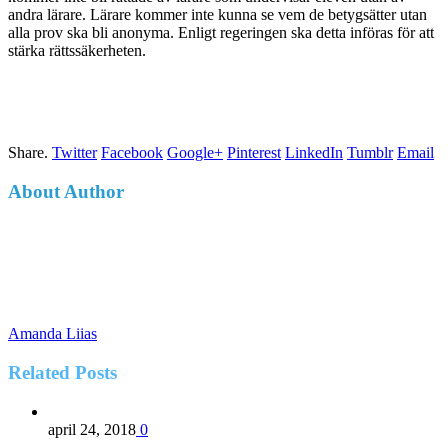
andra lärare. Lärare kommer inte kunna se vem de betygsätter utan
alla prov ska bli anonyma. Enligt regeringen ska detta införas för att
stärka rättssäkerheten.
Share.
Twitter
Facebook
Google+
Pinterest
LinkedIn
Tumblr
Email
About Author
Amanda Liias
Related
Posts
april 24, 2018
0