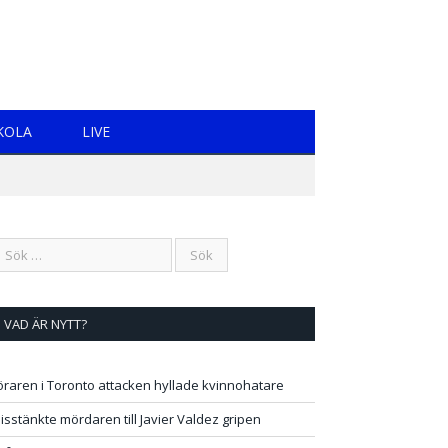
KOLA
LIVE
VAD ÄR NYTT?
öraren i Toronto attacken hyllade kvinnohatare
isstänkte mördaren till Javier Valdez gripen