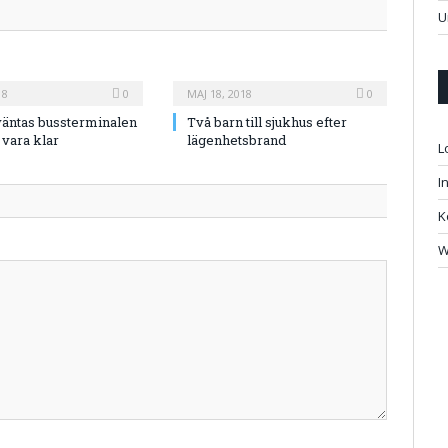
U
18
0
MAJ 18, 2018
0
väntas bussterminalen
Två barn till sjukhus efter
 vara klar
lägenhetsbrand
L
I
K
W