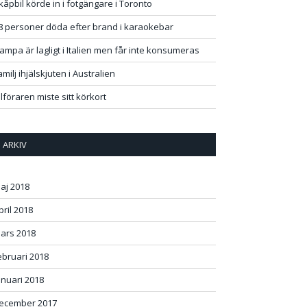
kåpbil körde in i fotgängare i Toronto
8 personer döda efter brand i karaokebar
ampa är lagligt i Italien men får inte konsumeras
amilj ihjälskjuten i Australien
ilföraren miste sitt körkort
ARKIV
aj 2018
pril 2018
ars 2018
ebruari 2018
anuari 2018
ecember 2017