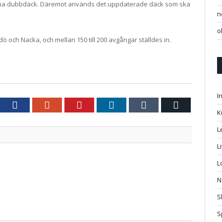
te ha dubbdäck. Däremot används det uppdaterade däck som ska
n
o
 och Nacka, och mellan 150 till 200 avgångar ställdes in.
I
tter
Facebook
Google+
Pinterest
LinkedIn
Tumblr
Email
K
L
L
L
N
S
S