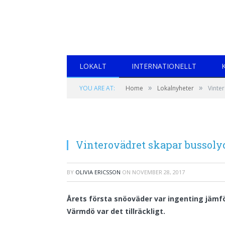
LOKALT
INTERNATIONELLT
»
»
YOU ARE AT:
Home
Lokalnyheter
Vinte
Vinterovädret skapar bussoly
BY
OLIVIA ERICSSON
ON
NOVEMBER 28, 2017
Årets första snöoväder var ingenting jämfö
Värmdö var det tillräckligt.