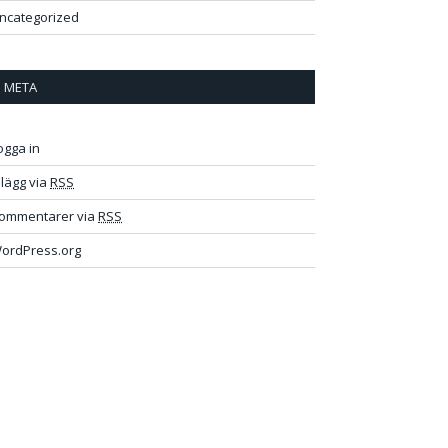
ncategorized
META
ogga in
nlägg via
RSS
ommentarer via
RSS
ordPress.org