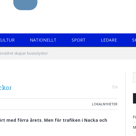
KULTUR
NATIONELLT
SPORT
LEDARE
S
rovädret skapar bussolyckor
ckor
0
LOKALNYHETER
F
rt med förra årets. Men för trafiken i Nacka och
M