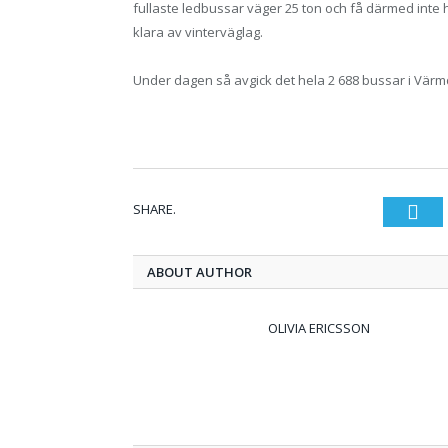
fullaste ledbussar väger 25 ton och få därmed in
klara av vinterväglag.
Under dagen så avgick det hela 2 688 bussar i Värmdö
SHARE.
Twi
ABOUT AUTHOR
OLIVIA ERICSSON