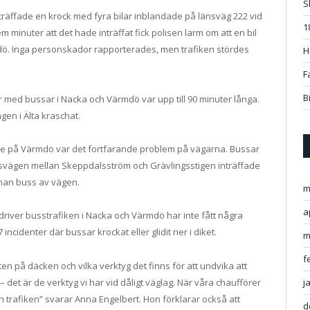
S
räffade en krock med fyra bilar inblandade på länsväg 222 vid
1
m minuter att det hade inträffat fick polisen larm om att en bil
mdö. Inga personskador rapporterades, men trafiken stördes
H
F
B
gar med bussar i Nacka och Värmdö var upp till 90 minuter långa.
en i Älta kraschat.
ute på Värmdö var det fortfarande problem på vägarna. Bussar
näsvägen mellan Skeppdalsström och Grävlingsstigen inträffade
nnan buss av vägen.
m
a
iver busstrafiken i Nacka och Värmdö har inte fått några
ncidenter där bussar krockat eller glidit ner i diket.
m
f
n på däcken och vilka verktyg det finns för att undvika att
– det är de verktyg vi har vid dåligt väglag. När våra chaufförer
j
i in trafiken” svarar Anna Engelbert. Hon förklarar också att
d