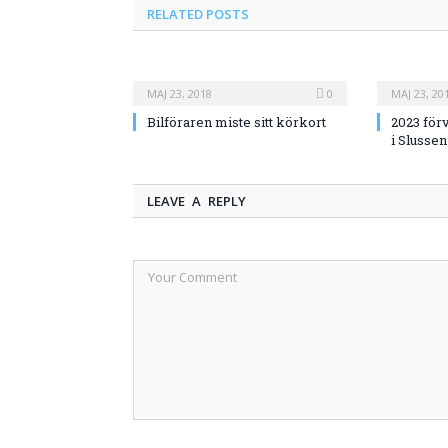
RELATED
POSTS
MAJ 23, 2018
0
MAJ 23, 20
Bilföraren miste sitt körkort
2023 för
i Slussen
LEAVE A REPLY