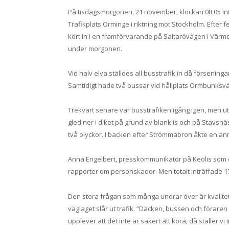
På tisdagsmorgonen, 21 november, klockan 08:05 int
Trafikplats Orminge i riktning mot Stockholm. Efter fe
kört in i en framförvarande på Saltarövägen i Vär
under morgonen.
Vid halv elva ställdes all busstrafik in då försenin
Samtidigt hade två bussar vid hållplats Ormbunksväg
Trekvart senare var busstrafiken igång igen, men 
gled ner i diket på grund av blank is och på Stavs
två olyckor. I backen efter Strömmabron åkte en a
Anna Engelbert, presskommunikatör på Keolis som dr
rapporter om personskador. Men totalt inträffade 17 i
Den stora frågan som många undrar över är kvalitete
väglaget slår ut trafik. ”Däcken, bussen och föraren 
upplever att det inte är säkert att köra, då ställer v