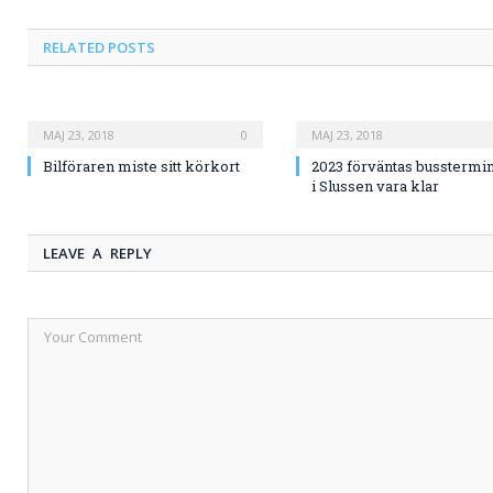
RELATED
POSTS
MAJ 23, 2018
0
MAJ 23, 2018
Bilföraren miste sitt körkort
2023 förväntas busstermi
i Slussen vara klar
LEAVE A REPLY