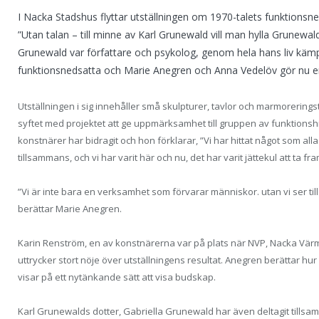
I Nacka Stadshus flyttar utställningen om 1970-talets funktions
”Utan talan – till minne av Karl Grunewald vill man hylla Grunewa
Grunewald var författare och psykolog, genom hela hans liv käm
funktionsnedsatta och Marie Anegren och Anna Vedelöv gör nu en 
Utställningen i sig innehåller små skulpturer, tavlor och marmorerings
syftet med projektet att ge uppmärksamhet till gruppen av funktions
konstnärer har bidragit och hon förklarar, ”Vi har hittat något som alla
tillsammans, och vi har varit här och nu, det har varit jättekul att ta fra
”Vi är inte bara en verksamhet som förvarar människor. utan vi ser till
berättar Marie Anegren.
Karin Renström, en av konstnärerna var på plats när NVP, Nacka Vär
uttrycker stort nöje över utställningens resultat. Anegren berättar h
visar på ett nytänkande sätt att visa budskap.
Karl Grunewalds dotter, Gabriella Grunewald har även deltagit tills