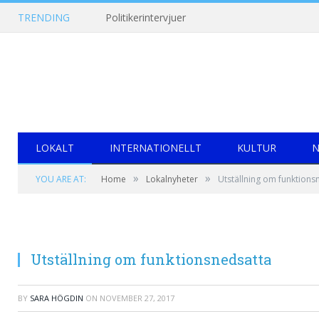
TRENDING
Politikerintervjuer
LOKALT
INTERNATIONELLT
KULTUR
N
»
»
YOU ARE AT:
Home
Lokalnyheter
Utställning om funktions
Utställning om funktionsnedsatta
BY
SARA HÖGDIN
ON
NOVEMBER 27, 2017