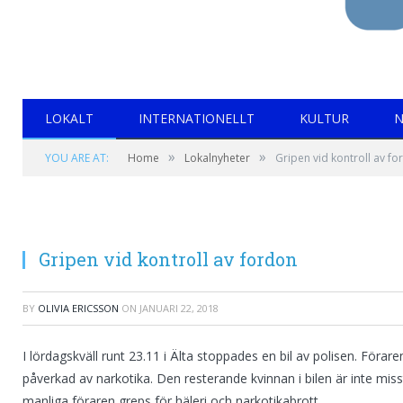
LOKALT
INTERNATIONELLT
KULTUR
N
»
»
YOU ARE AT:
Home
Lokalnyheter
Gripen vid kontroll av f
Gripen vid kontroll av fordon
BY
OLIVIA ERICSSON
ON
JANUARI 22, 2018
I lördagskväll runt 23.11 i Älta stoppades en bil av polisen. Förare
påverkad av narkotika. Den resterande kvinnan i bilen är inte mis
manliga föraren greps för häleri och narkotikabrott.