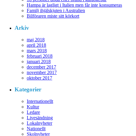
Hampa är lagligt i Italien men får inte konsumeras
Familj ihjälskjuten i Australien
Bilföraren miste sitt körkort
Arkiv
maj 2018
april 2018
mars 2018
februari 2018
januari 2018
december 2017
november 2017
oktober 2017
Kategorier
Internationellt
Kultur
Ledare
Livesändning
Lokalnyheter
Nationellt
Skolnyheter