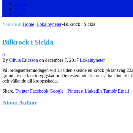
Ledare
Skola
Live
You are at:
Home
»
Lokalnyheter
»
Bilkrock i Sickla
Bilkrock i Sickla
0
By
Olivia Ericsson
on
december 7, 2017
Lokalnyheter
På lördagseftermiddagen vid 13-tiden skedde en krock på länsväg 222 i 
grund av nack och ryggskador. De resterande ska också ha känt av likn
och vållande till kroppsskada.
Share.
Twitter
Facebook
Google+
Pinterest
LinkedIn
Tumblr
Email
About Author