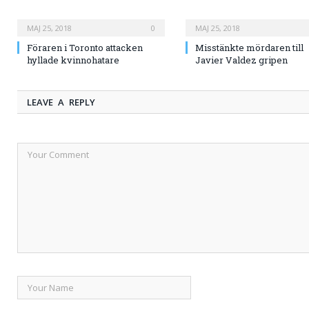
MAJ 25, 2018
0
MAJ 25, 2018
Föraren i Toronto attacken
Misstänkte mördaren till
hyllade kvinnohatare
Javier Valdez gripen
LEAVE A REPLY