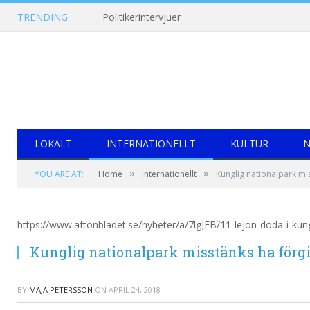
TRENDING
Politikerintervjuer
LOKALT
INTERNATIONELLT
KULTUR
N
»
»
YOU ARE AT:
Home
Internationellt
Kunglig nationalpark mis
https://www.aftonbladet.se/nyheter/a/7lgJEB/11-lejon-doda-i-kung
Kunglig nationalpark misstänks ha förgi
BY
MAJA PETERSSON
ON
APRIL 24, 2018