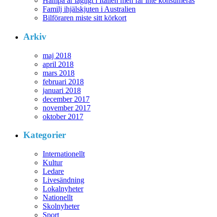
Hampa är lagligt i Italien men får inte konsumeras
Familj ihjälskjuten i Australien
Bilföraren miste sitt körkort
Arkiv
maj 2018
april 2018
mars 2018
februari 2018
januari 2018
december 2017
november 2017
oktober 2017
Kategorier
Internationellt
Kultur
Ledare
Livesändning
Lokalnyheter
Nationellt
Skolnyheter
Sport