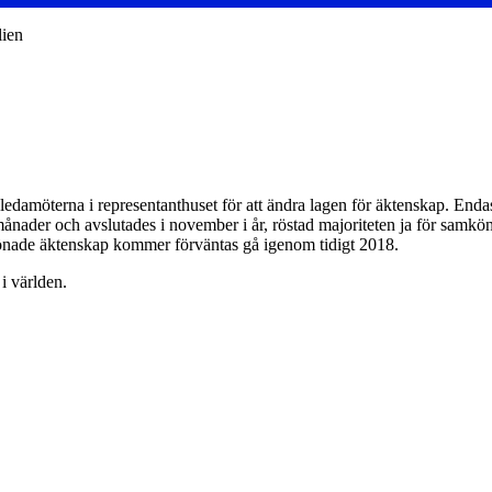
lien
v ledamöterna i representanthuset för att ändra lagen för äktenskap. Enda
ader och avslutades i november i år, röstad majoriteten ja för samköna
önade äktenskap kommer förväntas gå igenom tidigt 2018.
i världen.