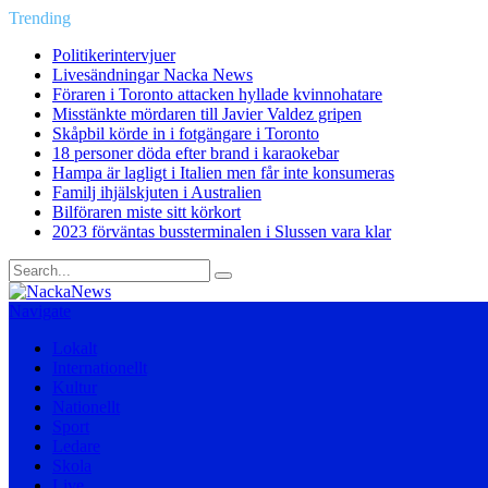
Trending
Politikerintervjuer
Livesändningar Nacka News
Föraren i Toronto attacken hyllade kvinnohatare
Misstänkte mördaren till Javier Valdez gripen
Skåpbil körde in i fotgängare i Toronto
18 personer döda efter brand i karaokebar
Hampa är lagligt i Italien men får inte konsumeras
Familj ihjälskjuten i Australien
Bilföraren miste sitt körkort
2023 förväntas bussterminalen i Slussen vara klar
Navigate
Lokalt
Internationellt
Kultur
Nationellt
Sport
Ledare
Skola
Live