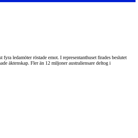
st fyra ledamöter röstade emot. I representanthuset firades beslutet
de äktenskap. Fler än 12 miljoner australiensare deltog i