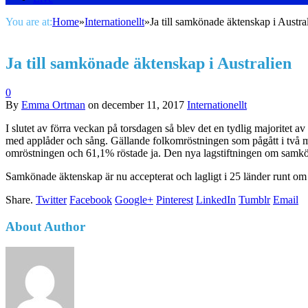
You are at:
Home
»
Internationellt
»
Ja till samkönade äktenskap i Austra
Ja till samkönade äktenskap i Australien
0
By
Emma Ortman
on
december 11, 2017
Internationellt
I slutet av förra veckan på torsdagen så blev det en tydlig majoritet a
med applåder och sång. Gällande folkomröstningen som pågått i två mån
omröstningen och 61,1% röstade ja. Den nya lagstiftningen om samk
Samkönade äktenskap är nu accepterat och lagligt i 25 länder runt om 
Share.
Twitter
Facebook
Google+
Pinterest
LinkedIn
Tumblr
Email
About Author