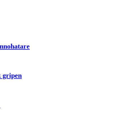
innohatare
z gripen
o