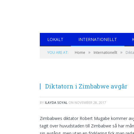
LOKALT
INTERNATIONELLT
»
»
YOU ARE AT:
Home
Internationellt
Dikt
Diktatorn i Zimbabwe avgår
BY
ILAYDA SOYAL
ON
NOVEMBER 28, 2017
Zimbabwes diktator Robert Mugabe kommer avgå u
tagit över huvudstaden till Zimbabwe så har mån
sin avgång, men utan en förklaring fick man reda