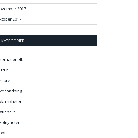
ovember 2017
ktober 2017
KATEGORIER
nternationellt
ultur
edare
ivesändning
okalnyheter
ationellt
kolnyheter
port