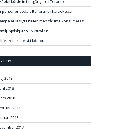
kåpbil körde in i fotgängare i Toronto
8 personer döda efter brand i karaokebar
ampa är lagligt i Italien men får inte konsumeras
ok
+
st
In
r
amilj ihjälskjuten i Australien
ilföraren miste sitt körkort
ARKIV
aj 2018
pril 2018
ars 2018
ebruari 2018
anuari 2018
ecember 2017