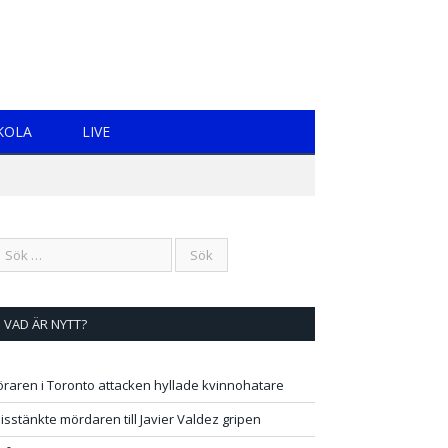
KOLA
LIVE
VAD ÄR NYTT?
öraren i Toronto attacken hyllade kvinnohatare
isstänkte mördaren till Javier Valdez gripen