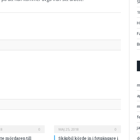
S
1
H
Twitter
Facebo
Google
Pintere
Linked
Tumbl
Email
F
B
m
a
m
f
j
18
0
MAJ 25, 2018
0
te mördaren till
Skåpbil körde in i fotgängare i
d