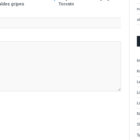
aldez gripen
Toronto
n
o
I
K
L
L
L
N
S
S