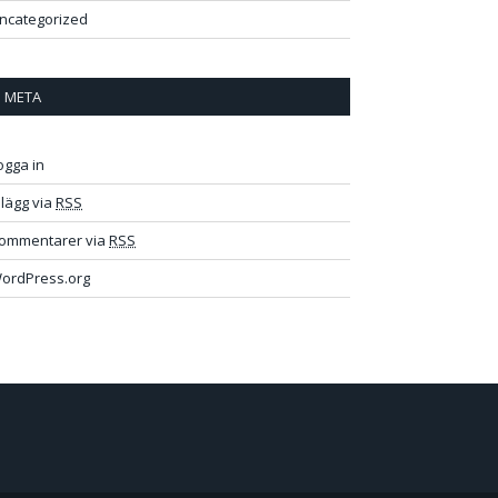
ncategorized
META
ogga in
nlägg via
RSS
ommentarer via
RSS
ordPress.org