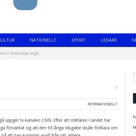
KULTUR
NATIONELLT
SPORT
LEDARE
S
atorn i Zimbabwe avgår
0
INTERNATIONELLT
F
ppger tv-kanalen CNN. Efter att militären i landet har
M
ga förväntat sig att den 93-åriga Mugabe skulle förklara om
 på att han kommer avgå från sitt arbete.