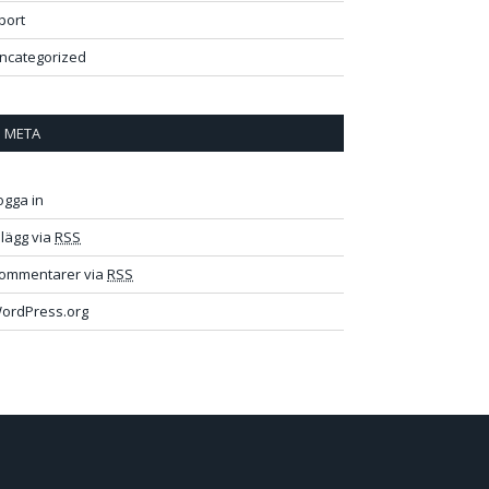
port
ncategorized
META
ogga in
nlägg via
RSS
ommentarer via
RSS
ordPress.org