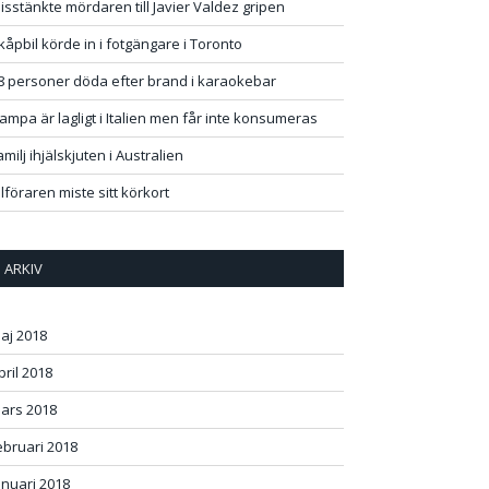
isstänkte mördaren till Javier Valdez gripen
kåpbil körde in i fotgängare i Toronto
8 personer döda efter brand i karaokebar
ampa är lagligt i Italien men får inte konsumeras
amilj ihjälskjuten i Australien
ilföraren miste sitt körkort
ARKIV
aj 2018
pril 2018
ars 2018
ebruari 2018
anuari 2018