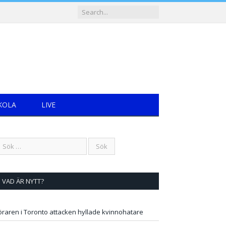
KOLA
LIVE
VAD ÄR NYTT?
öraren i Toronto attacken hyllade kvinnohatare