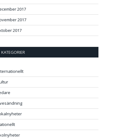
ecember 2017
ovember 2017
ktober 2017
KATEGORIER
nternationellt
ultur
edare
ivesändning
okalnyheter
ationellt
kolnyheter