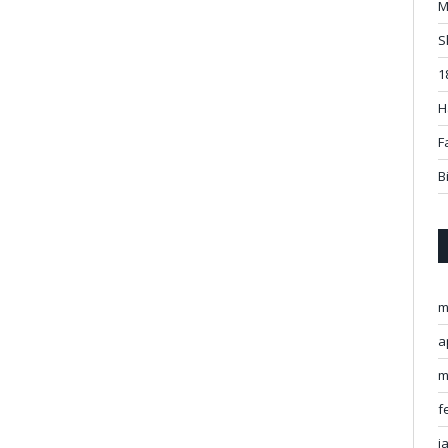
M
S
1
H
F
B
m
a
m
f
j