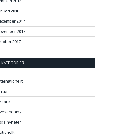
ebruari 2018
anuari 2018
ecember 2017
ovember 2017
ktober 2017
KATEGORIER
nternationellt
ultur
edare
ivesändning
okalnyheter
ationellt