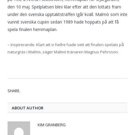
den 10 maj. Spelplatsen blev klar efter att den lottats fram
under den svenska upptaktsträffen igår kväll. Malmö som inte
vunnit svenska cupen sedan 1989 hade hoppats på att få
spela finalen hemmaplan.
– Inspirerande. Klart att vi hellre hade sett att finalen spelats på
naturgräs i Malmö, säger Malmö tränaren Magnus Pehrsson.
Tw
Fa
Go
Pi
Li
Tu
Em
SHARE.
ABOUT AUTHOR
KIM GRANBERG