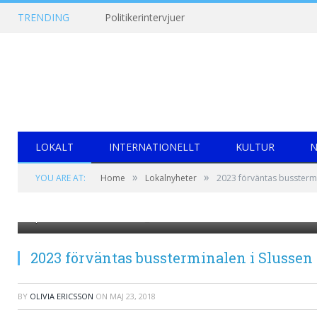
TRENDING
Politikerintervjuer
LOKALT
INTERNATIONELLT
KULTUR
N
»
»
YOU ARE AT:
Home
Lokalnyheter
2023 förväntas busstermi
https://www.google.se/search?
q=slussen&rlz=1C1GGRV_enSE751SE751&tbm=isch&source=
2023 förväntas bussterminalen i Slussen 
BY
OLIVIA ERICSSON
ON
MAJ 23, 2018