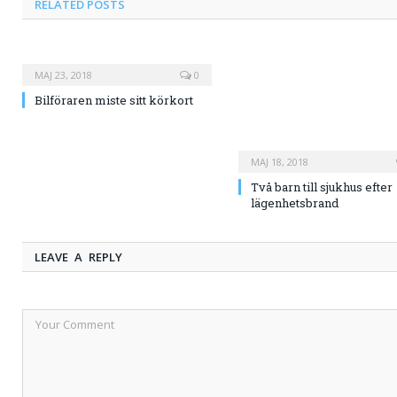
RELATED
POSTS
MAJ 23, 2018
0
Bilföraren miste sitt körkort
MAJ 18, 2018
Två barn till sjukhus efter
lägenhetsbrand
LEAVE A REPLY