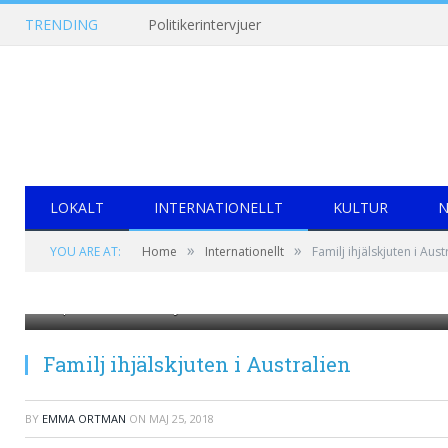
TRENDING
Politikerintervjuer
LOKALT
INTERNATIONELLT
KULTUR
N
»
»
YOU ARE AT:
Home
Internationellt
Familj ihjälskjuten i Aust
https://www.dn.se/nyheter/varlden/barn-mamma-och-morforald
Familj ihjälskjuten i Australien
BY
EMMA ORTMAN
ON
MAJ 25, 2018