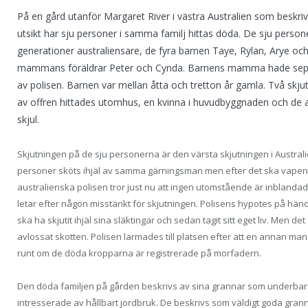
På en gård utanför Margaret River i västra Australien som beskriv
utsikt har sju personer i samma familj hittas döda. De sju pers
generationer australiensare, de fyra barnen Taye, Rylan, Arye
mammans föräldrar Peter och Cynda. Barnens mamma hade separ
av polisen. Barnen var mellan åtta och tretton år gamla. Två skju
av offren hittades utomhus, en kvinna i huvudbyggnaden och de a
skjul.
Skjutningen på de sju personerna är den värsta skjutningen i Australie
personer sköts ihjäl av samma gärningsman men efter det ska vapenl
australienska polisen tror just nu att ingen utomstående är inblandad i 
letar efter någon misstänkt för skjutningen. Polisens hypotes på händ
ska ha skjutit ihjäl sina släktingar och sedan tagit sitt eget liv. Men det
avlossat skotten. Polisen larmades till platsen efter att en annan man
runt om de döda kropparna är registrerade på morfadern.
Den döda familjen på gården beskrivs av sina grannar som underbara
intresserade av hållbart jordbruk. De beskrivs som väldigt goda gran