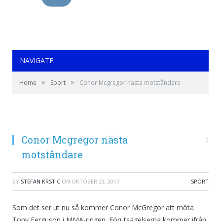
NAVIGATE
»
»
Home
Sport
Conor Mcgregor nästa motståndare
Conor Mcgregor nästa
0
motståndare
BY
STEFAN KRSTIC
ON
OKTOBER 23, 2017
SPORT
Som det ser ut nu så kommer Conor McGregor att möta
Tony Ferguson i MMA-ringen. Förutsägelserna kommer ifrån