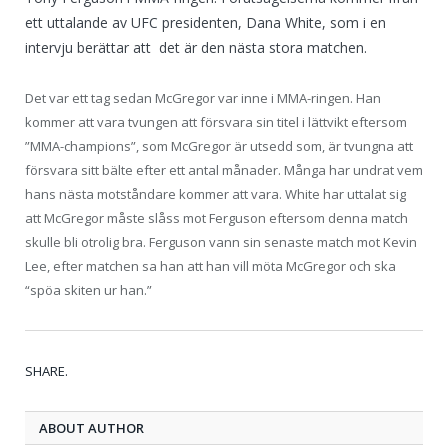
ett uttalande av UFC presidenten, Dana White, som i en
intervju berättar att det är den nästa stora matchen.
Det var ett tag sedan McGregor var inne i MMA-ringen. Han
kommer att vara tvungen att försvara sin titel i lättvikt eftersom
”MMA-champions”, som McGregor är utsedd som, är tvungna att
försvara sitt bälte efter ett antal månader. Många har undrat vem
hans nästa motståndare kommer att vara. White har uttalat sig
att McGregor måste slåss mot Ferguson eftersom denna match
skulle bli otrolig bra. Ferguson vann sin senaste match mot Kevin
Lee, efter matchen sa han att han vill möta McGregor och ska
“spöa skiten ur han.”
Tw
Fa
Go
Pi
Li
Tu
Em
SHARE.
ABOUT AUTHOR