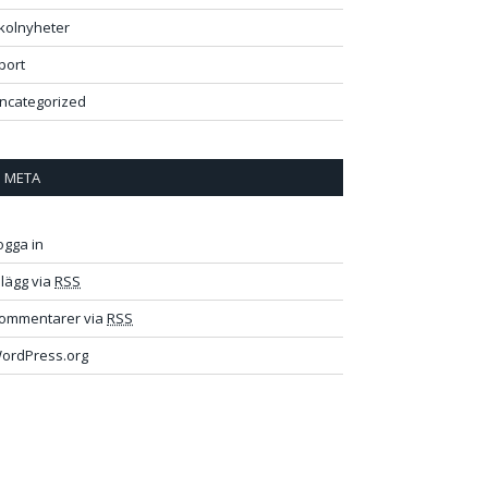
kolnyheter
port
ncategorized
META
ogga in
nlägg via
RSS
ommentarer via
RSS
ordPress.org