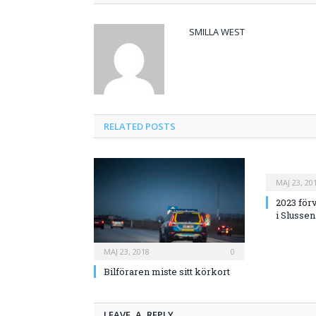
SMILLA WEST
RELATED
POSTS
MAJ 23, 20
2023 för
i Slussen
MAJ 23, 2018
0
Bilföraren miste sitt körkort
LEAVE A REPLY