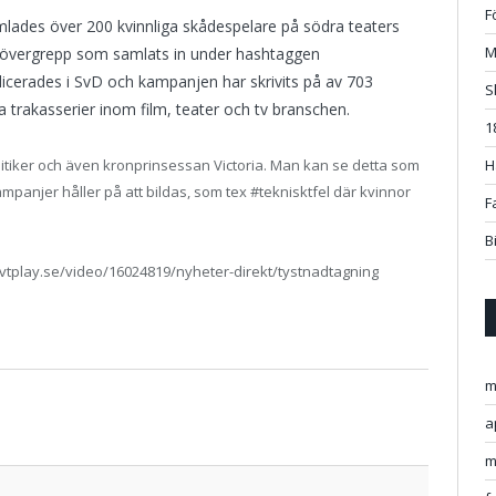
F
ades över 200 kvinnliga skådespelare på södra teaters
M
m övergrepp som samlats in under hashtaggen
icerades i SvD och kampanjen har skrivits på av 703
S
 trakasserier inom film, teater och tv branschen.
1
itiker och även kronprinsessan Victoria. Man kan se detta som
H
panjer håller på att bildas, som tex #teknisktfel där kvinnor
F
B
.svtplay.se/video/16024819/nyheter-direkt/tystnadtagning
m
Twitter
Facebo
Google
Pintere
Linked
Tumbl
Email
a
m