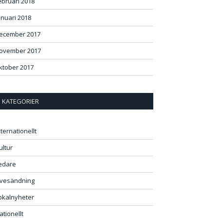
ebruari 2018
anuari 2018
ecember 2017
ovember 2017
ktober 2017
KATEGORIER
nternationellt
ultur
edare
ivesändning
okalnyheter
ationellt