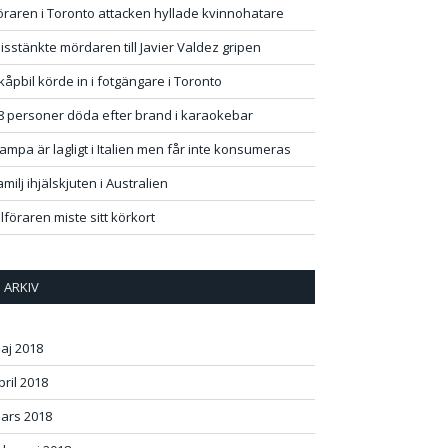
öraren i Toronto attacken hyllade kvinnohatare
isstänkte mördaren till Javier Valdez gripen
kåpbil körde in i fotgängare i Toronto
8 personer döda efter brand i karaokebar
ampa är lagligt i Italien men får inte konsumeras
amilj ihjälskjuten i Australien
ilföraren miste sitt körkort
ARKIV
aj 2018
ok
+
st
In
r
pril 2018
ars 2018