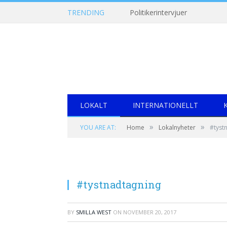
TRENDING
Politikerintervjuer
LOKALT
INTERNATIONELLT
»
»
YOU ARE AT:
Home
Lokalnyheter
#tyst
#tystnadtagning
BY
SMILLA WEST
ON
NOVEMBER 20, 2017