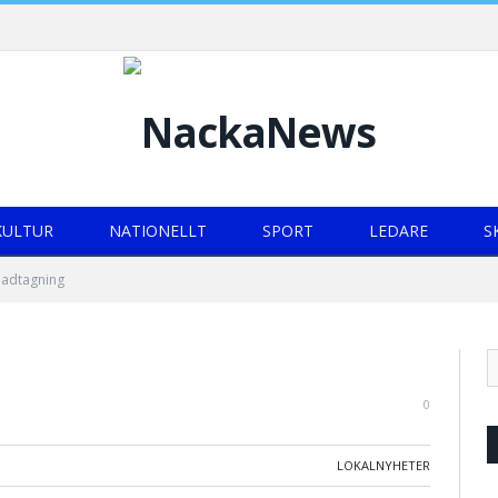
KULTUR
NATIONELLT
SPORT
LEDARE
S
nadtagning
0
LOKALNYHETER