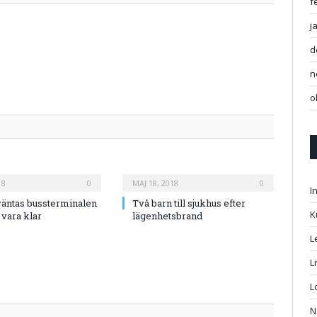
f
j
d
n
o
18
0
MAJ 18, 2018
0
I
väntas bussterminalen
Två barn till sjukhus efter
K
 vara klar
lägenhetsbrand
L
L
L
N