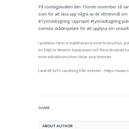
På söndagskvällen den 19onde november så saml
scen för att läsa upp några av de vittnesmål o
#Tystnadtagning. Uppropet #tystnadtagning publ
svenska skådespelare för att upplysa om sexuella
I publiken fann vi makthavarna inom branschen, pol
en följd av #metoo kampanjen och flera liknande kam
inom teknikbranschen delar sina historier.
Länk till SVTs sändning från eventet – https://www
SHARE.
ABOUT AUTHOR