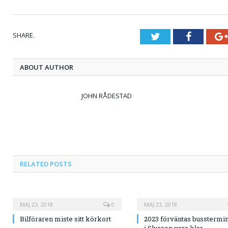
SHARE.
Twitter
Faceboo
ABOUT AUTHOR
JOHN RÅDESTAD
RELATED
POSTS
MAJ 23, 2018
0
MAJ 23, 2018
Bilföraren miste sitt körkort
2023 förväntas busstermi
i Slussen vara klar