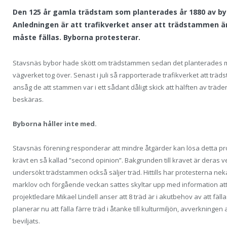
Den 125 år gamla trädstam som planterades år 1880 av byb
Anledningen är att trafikverket anser att trädstammen är 
måste fällas. Byborna protesterar.
Stavsnäs bybor hade skött om trädstammen sedan det planterades mot s
vägverket tog över. Senast i juli så rapporterade trafikverket att tr
ansåg de att stammen var i ett sådant dåligt skick att hälften av träde
beskäras.
Byborna håller inte med.
Stavsnäs förening responderar att mindre åtgärder kan lösa detta 
krävt en så kallad ”second opinion”. Bakgrunden till kravet är deras 
undersökt trädstammen också säljer träd. Hittills har protesterna nek
marklov och förgående veckan sattes skyltar upp med information at
projektledare Mikael Lindell anser att 8 träd är i akutbehov av att fälla
planerar nu att fälla färre träd i åtanke till kulturmiljön, avverkninge
beviljats.