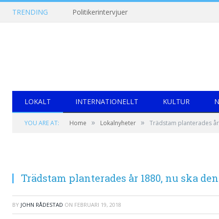
TRENDING
Politikerintervjuer
LOKALT
INTERNATIONELLT
KULTUR
N
»
»
YOU ARE AT:
Home
Lokalnyheter
Trädstam planterades år 
Trädstam planterades år 1880, nu ska den 
BY
JOHN RÅDESTAD
ON
FEBRUARI 19, 2018