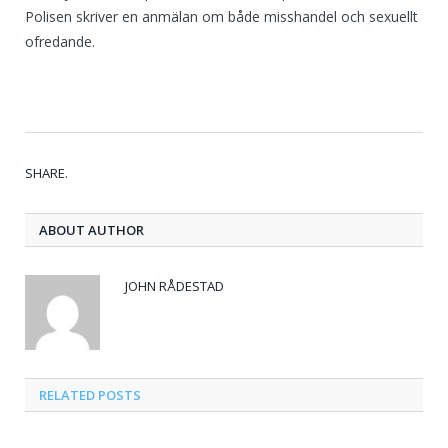
Polisen skriver en anmälan om både misshandel och sexuellt
ofredande.
Tw
Fa
Go
Pi
Li
Tu
Em
SHARE.
ABOUT AUTHOR
JOHN RÅDESTAD
RELATED
POSTS