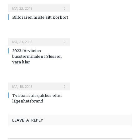
MAJ 23, 2018
0
Bilföraren miste sitt körkort
MAJ 23, 2018
0
2023 förväntas
bussterminalen i Slussen
vara klar
MAJ 18, 2018
0
Två barn till sjukhus efter
lägenhetsbrand
LEAVE A REPLY