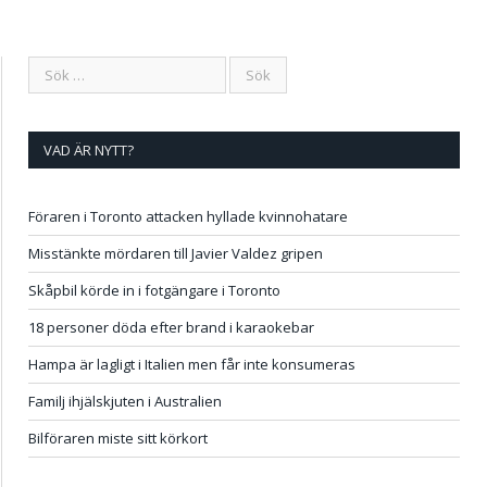
VAD ÄR NYTT?
Föraren i Toronto attacken hyllade kvinnohatare
Misstänkte mördaren till Javier Valdez gripen
Skåpbil körde in i fotgängare i Toronto
18 personer döda efter brand i karaokebar
Hampa är lagligt i Italien men får inte konsumeras
Familj ihjälskjuten i Australien
Bilföraren miste sitt körkort