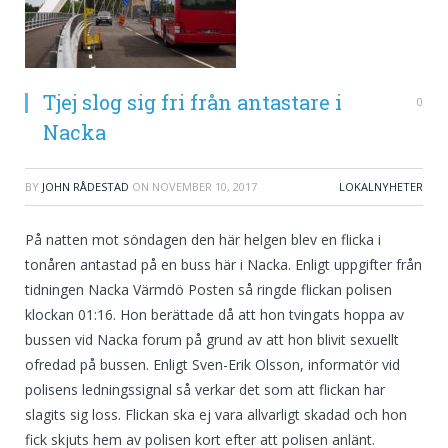
Tjej slog sig fri från antastare i
0
Nacka
BY
JOHN RÅDESTAD
ON
NOVEMBER 10, 2017
LOKALNYHETER
På natten mot söndagen den här helgen blev en flicka i
tonåren antastad på en buss här i Nacka. Enligt uppgifter från
tidningen Nacka Värmdö Posten så ringde flickan polisen
klockan 01:16. Hon berättade då att hon tvingats hoppa av
bussen vid Nacka forum på grund av att hon blivit sexuellt
ofredad på bussen. Enligt Sven-Erik Olsson, informatör vid
polisens ledningssignal så verkar det som att flickan har
slagits sig loss. Flickan ska ej vara allvarligt skadad och hon
fick skjuts hem av polisen kort efter att polisen anlänt.