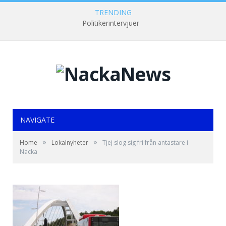
TRENDING
Politikerintervjuer
NAVIGATE
»
»
Home
Lokalnyheter
Tjej slog sig fri från antastare i
Nacka