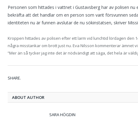
Personen som hittades i vattnet i Gustavsberg har av polisen nu en
bekräfta att det handlar om en person som varit försvunnen sed
identiteten nu är funnen avslutar de nu sökinstatsen, skriver Mis
Kroppen hittades av polisen efter ett larm vid lunchtid lördagen den 14
några misstankar om brott just nu. Eva Nilsson kommenterar ämnet vi
”Mer än så tycker jag inte det är nödvändigt att säga, det hela är väldig
SHARE.
ABOUT AUTHOR
SARA HÖGDIN