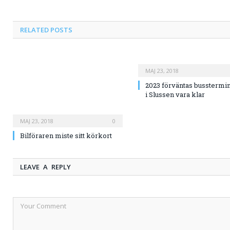
RELATED
POSTS
MAJ 23, 2018
2023 förväntas busstermi
i Slussen vara klar
MAJ 23, 2018
0
Bilföraren miste sitt körkort
LEAVE A REPLY