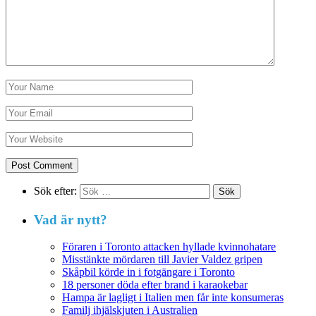
Sök efter:
Vad är nytt?
Föraren i Toronto attacken hyllade kvinnohatare
Misstänkte mördaren till Javier Valdez gripen
Skåpbil körde in i fotgängare i Toronto
18 personer döda efter brand i karaokebar
Hampa är lagligt i Italien men får inte konsumeras
Familj ihjälskjuten i Australien