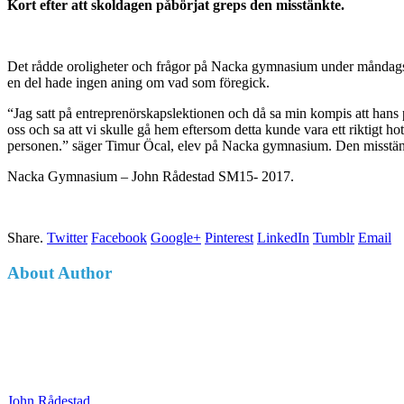
Kort efter att skoldagen påbörjat greps den misstänkte.
Det rådde oroligheter och frågor på Nacka gymnasium under måndags mo
en del hade ingen aning om vad som föregick.
“Jag satt på entreprenörskapslektionen och då sa min kompis att han
oss och sa att vi skulle gå hem eftersom detta kunde vara ett riktigt ho
personen.” säger Timur Öcal, elev på Nacka gymnasium. Den misstänkte
Nacka Gymnasium – John Rådestad SM15- 2017.
Share.
Twitter
Facebook
Google+
Pinterest
LinkedIn
Tumblr
Email
About Author
John Rådestad