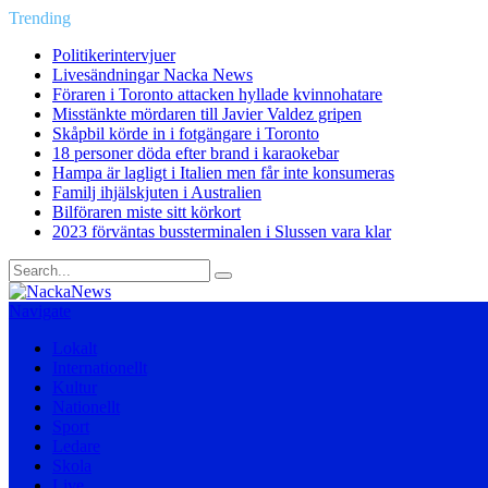
Trending
Politikerintervjuer
Livesändningar Nacka News
Föraren i Toronto attacken hyllade kvinnohatare
Misstänkte mördaren till Javier Valdez gripen
Skåpbil körde in i fotgängare i Toronto
18 personer döda efter brand i karaokebar
Hampa är lagligt i Italien men får inte konsumeras
Familj ihjälskjuten i Australien
Bilföraren miste sitt körkort
2023 förväntas bussterminalen i Slussen vara klar
Navigate
Lokalt
Internationellt
Kultur
Nationellt
Sport
Ledare
Skola
Live