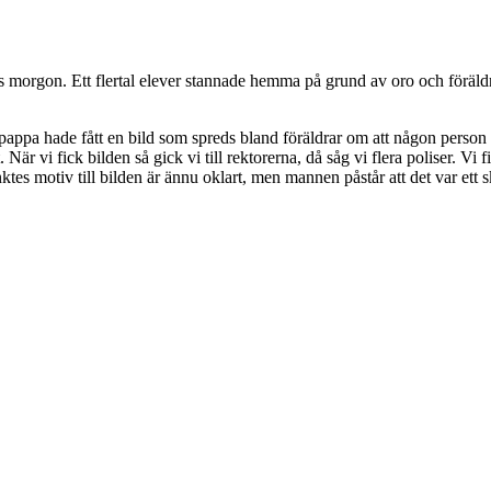
rgon. Ett flertal elever stannade hemma på grund av oro och föräldrar
s pappa hade fått en bild som spreds bland föräldrar om att någon per
t. När vi fick bilden så gick vi till rektorerna, då såg vi flera poliser. 
s motiv till bilden är ännu oklart, men mannen påstår att det var ett 