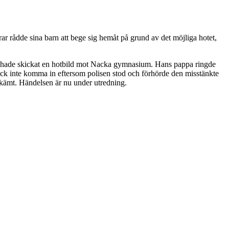
 rådde sina barn att bege sig hemåt på grund av det möjliga hotet,
son hade skickat en hotbild mot Nacka gymnasium. Hans pappa ringde
Vi fick inte komma in eftersom polisen stod och förhörde den misstänkte
skämt. Händelsen är nu under utredning.