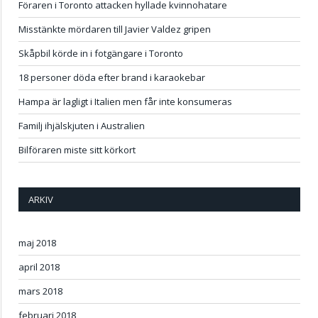
Föraren i Toronto attacken hyllade kvinnohatare
Misstänkte mördaren till Javier Valdez gripen
Skåpbil körde in i fotgängare i Toronto
18 personer döda efter brand i karaokebar
Hampa är lagligt i Italien men får inte konsumeras
Familj ihjälskjuten i Australien
Bilföraren miste sitt körkort
ARKIV
maj 2018
april 2018
mars 2018
februari 2018