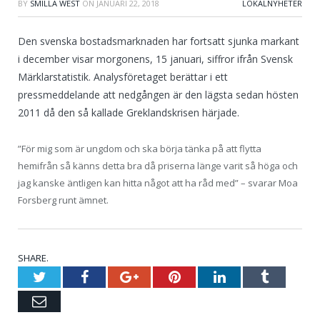
BY
SMILLA WEST
ON
JANUARI 22, 2018
LOKALNYHETER
Den svenska bostadsmarknaden har fortsatt sjunka markant
i december visar morgonens, 15 januari, siffror ifrån Svensk
Märklarstatistik. Analysföretaget berättar i ett
pressmeddelande att nedgången är den lägsta sedan hösten
2011 då den så kallade Greklandskrisen härjade.
”För mig som är ungdom och ska börja tänka på att flytta
hemifrån så känns detta bra då priserna länge varit så höga och
jag kanske äntligen kan hitta något att ha råd med” – svarar Moa
Forsberg runt ämnet.
SHARE.
Twitter
Facebook
Google+
Pinterest
LinkedIn
Tumblr
Email