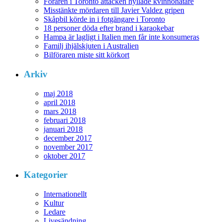
Föraren i Toronto attacken hyllade kvinnohatare
Misstänkte mördaren till Javier Valdez gripen
Skåpbil körde in i fotgängare i Toronto
18 personer döda efter brand i karaokebar
Hampa är lagligt i Italien men får inte konsumeras
Familj ihjälskjuten i Australien
Bilföraren miste sitt körkort
Arkiv
maj 2018
april 2018
mars 2018
februari 2018
januari 2018
december 2017
november 2017
oktober 2017
Kategorier
Internationellt
Kultur
Ledare
Livesändning