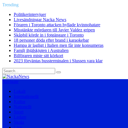
Trending
Politikerintervjuer
Livesändningar Nacka News
Föraren i Toronto attacken hyllade kvinnohatare
Misstänkte mördaren till Javier Valdez gripen
Skåpbil körde in i fotgängare i Toronto
18 personer döda efter brand i karaokebar
Hampa är lagligt i Italien men får inte konsumeras
Familj ihjälskjuten i Australien
Bilföraren miste sitt körkort
2023 förväntas bussterminalen i Slussen vara klar
Navigate
Lokalt
Internationellt
Kultur
Nationellt
Sport
Ledare
Skola
Live