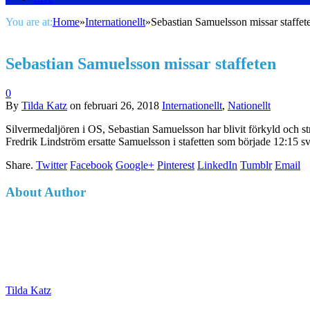
You are at:
Home
»
Internationellt
»
Sebastian Samuelsson missar staffet
Sebastian Samuelsson missar staffeten
0
By
Tilda Katz
on
februari 26, 2018
Internationellt
,
Nationellt
Silvermedaljören i OS, Sebastian Samuelsson har blivit förkyld och str
Fredrik Lindström ersatte Samuelsson i stafetten som började 12:15 sv
Share.
Twitter
Facebook
Google+
Pinterest
LinkedIn
Tumblr
Email
About Author
Tilda Katz