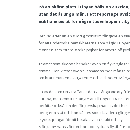
På en okänd plats i Libyen hålls en auktion,
utan det är unga män. I ett reportage avsl
auktioneras ut för några tusenlappar i Lib
Det var efter att en suddig mobilfilm fångade en sl
för att undersöka hemskheterna som pågår i Libyen. 
männen som ”stora starka pojkar för arbete på jord
Teamet som skickats besöker även ett flyktingläger
rymma. Han vittnar även tillsammans med många andr
om brännmärken av cigaretter och elchocker. Många
En av de som CNN träffat är den 21-åriga Victory från N
Europa, men kom inte längre än till Libyen. Där sitte
berättar också om det fångenskap han levde i hos fl
pengarna slut och han såldes som slav flera gånger mot 
mycket pengar för att betala av sin skuld och fly.
Många av hans vänner har dock lyckats fly till Euro