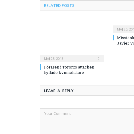
RELATED
POSTS
MAJ 25, 20
Misstänk
Javier V
MAJ 25, 2018
0
Föraren i Toronto attacken
hyllade kvinnohatare
LEAVE A REPLY