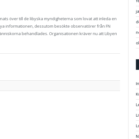
f
j
ats över till de libyska myndigheterna som lovat att inleda en
d
nya informationen, dessutom besökte observatörer från FN
n
människorna behandlades. Organisationen kräver nu att Libyen
o
Twitter
Facebo
Google
Pintere
Linked
Tumbl
Email
I
K
L
L
L
N