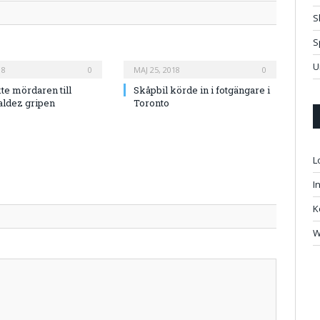
S
S
U
18
0
MAJ 25, 2018
0
te mördaren till
Skåpbil körde in i fotgängare i
aldez gripen
Toronto
L
I
K
W