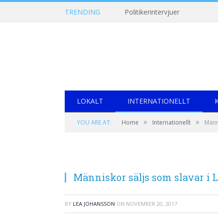
TRENDING
Politikerintervjuer
LOKALT
INTERNATIONELLT
»
»
YOU ARE AT:
Home
Internationellt
Männ
Människor säljs som slavar i 
BY
LEA JOHANSSON
ON
NOVEMBER 20, 2017