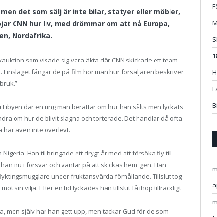
F
 men det som sälj är inte bilar, statyer eller möbler,
M
öjar CNN hur liv, med drömmar om att nå Europa,
yen, Nordafrika.
S
1
avauktion som visade sig vara äkta där CNN skickade ett team
I inslaget fångar de på film hör man hur försäljaren beskriver
H
bruk.”
F
B
 i Libyen där en ung man berättar om hur han sålts men lyckats
a om hur de blivit slagna och torterade. Det handlar då ofta
 har även inte överlevt.
igeria. Han tillbringade ett drygt år med att försöka fly till
r han nu i försvar och väntar på att skickas hem igen. Han
m
yktingsmugglare under fruktansvärda förhållande. Tillslut tog
a
sin vilja. Efter en tid lyckades han tillslut få ihop tillräckligt
m
pa, men själv har han gett upp, men tackar Gud för de som