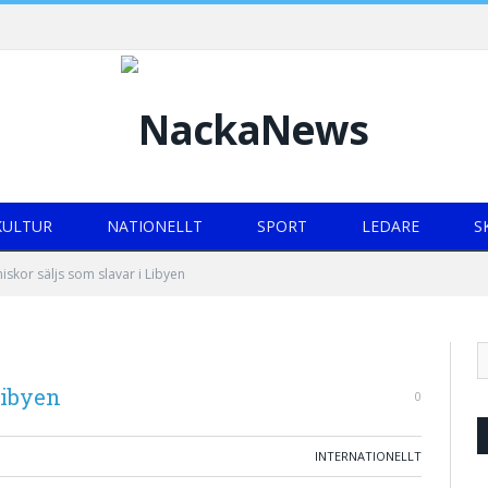
KULTUR
NATIONELLT
SPORT
LEDARE
S
iskor säljs som slavar i Libyen
Libyen
0
INTERNATIONELLT