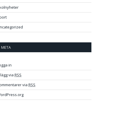
kolnyheter
port
ncategorized
META
ogga in
nlägg via
RSS
ommentarer via
RSS
ordPress.org