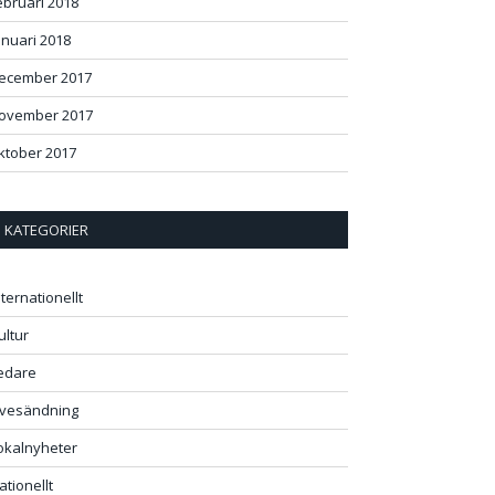
ebruari 2018
anuari 2018
ecember 2017
ovember 2017
ktober 2017
KATEGORIER
ok
+
st
In
r
nternationellt
ultur
edare
ivesändning
okalnyheter
ationellt