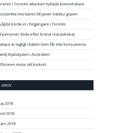
öraren i Toronto attacken hyllade kvinnohatare
isstänkte mördaren till Javier Valdez gripen
kåpbil körde in i fotgängare i Toronto
8 personer döda efter brand i karaokebar
ampa är lagligt i Italien men får inte konsumeras
amilj ihjälskjuten i Australien
ilföraren miste sitt körkort
ARKIV
aj 2018
pril 2018
ars 2018