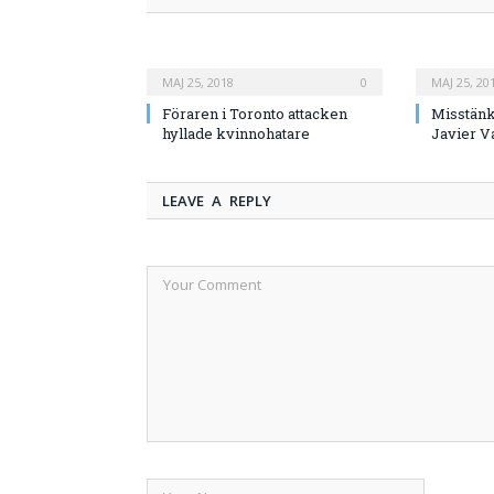
MAJ 25, 2018
0
MAJ 25, 20
Föraren i Toronto attacken
Misstänk
hyllade kvinnohatare
Javier V
LEAVE A REPLY