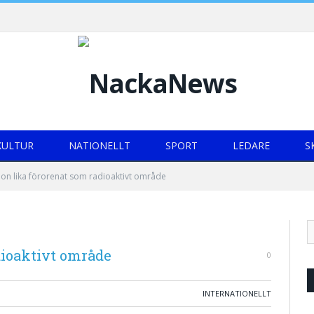
KULTUR
NATIONELLT
SPORT
LEDARE
S
on lika förorenat som radioaktivt område
dioaktivt område
0
INTERNATIONELLT