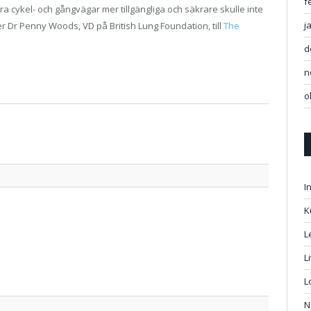
f
öra cykel- och gångvägar mer tillgängliga och säkrare skulle inte
j
er Dr Penny Woods, VD på British Lung Foundation, till
The
d
n
o
Twitter
Facebo
Google
Pintere
Linked
Tumbl
Email
I
K
L
L
L
N