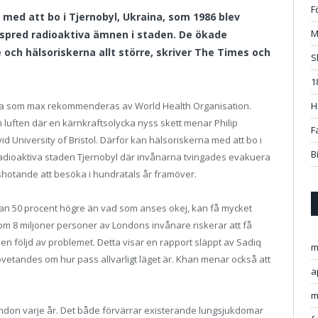
F
 med att bo i Tjernobyl, Ukraina, som 1986 blev
M
 spred radioaktiva ämnen i staden. De ökade
re och hälsoriskerna allt större, skriver The Times och
S
1
öga som max rekommenderas av World Health Organisation.
H
som luften där en kärnkraftsolycka nyss skett menar
Philip
F
d University of Bristol. Därför kan hälsoriskerna med att bo i
B
 radioaktiva staden Tjernobyl där invånarna tvingades evakuera
s
hotande att besöka i hundratals år framöver.
tan 50 procent högre än vad som anses okej, kan få mycket
om 8 miljoner personer av Londons invånare riskerar att få
n följd av problemet. Detta visar en rapport släppt av Sadiq
m
etandes om hur pass allvarligt läget är. Khan menar också att
a
m
i London varje år. Det både förvärrar existerande lungsjukdomar