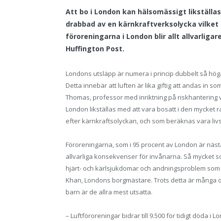
Att bo i London kan hälsomässigt likställas
drabbad av en kärnkraftverksolycka vilket
föroreningarna i London blir allt allvarliga
Huffington Post.
Londons utsläpp är numera i princip dubbelt så h
Detta innebär att luften är lika giftig att andas in 
Thomas, professor med inriktning på riskhantering vi
London likställas med att vara bosatt i den mycket
efter kärnkraftsolyckan, och som beräknas vara liv
Föroreningarna, som i 95 procent av London är näs
allvarliga konsekvenser för invånarna. Så mycket s
hjärt- och kärlsjukdomar och andningsproblem som e
Khan, Londons borgmästare. Trots detta är många ov
barn är de allra mest utsatta.
– Luftföroreningar bidrar till 9.500 för tidigt döda 