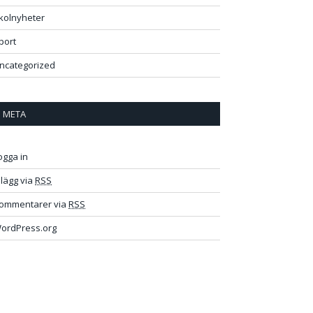
kolnyheter
port
ncategorized
META
ogga in
nlägg via
RSS
ommentarer via
RSS
ordPress.org