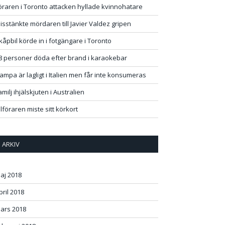
öraren i Toronto attacken hyllade kvinnohatare
isstänkte mördaren till Javier Valdez gripen
kåpbil körde in i fotgängare i Toronto
8 personer döda efter brand i karaokebar
ampa är lagligt i Italien men får inte konsumeras
amilj ihjälskjuten i Australien
ilföraren miste sitt körkort
ARKIV
aj 2018
pril 2018
ars 2018