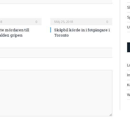
S
S
18
0
MAJ 25, 2018
0
U
te mördaren till
Skåpbil körde in i fotgängare i
aldez gripen
Toronto
L
I
K
W