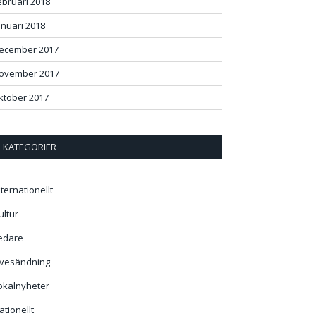
ebruari 2018
anuari 2018
ecember 2017
ovember 2017
ktober 2017
ok
+
st
In
r
KATEGORIER
nternationellt
ultur
edare
ivesändning
okalnyheter
ationellt