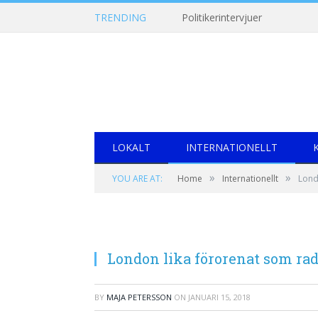
TRENDING
Politikerintervjuer
LOKALT
INTERNATIONELLT
»
»
YOU ARE AT:
Home
Internationellt
Lond
London lika förorenat som ra
BY
MAJA PETERSSON
ON
JANUARI 15, 2018