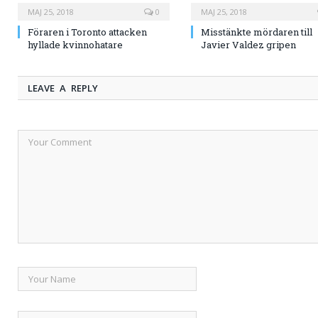
MAJ 25, 2018
0
MAJ 25, 2018
Föraren i Toronto attacken
Misstänkte mördaren till
hyllade kvinnohatare
Javier Valdez gripen
LEAVE A REPLY