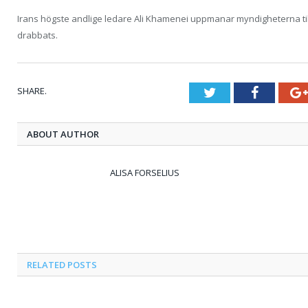
Irans högste andlige ledare Ali Khamenei uppmanar myndigheterna till 
drabbats.
SHARE.
Twitter
Faceboo
ABOUT AUTHOR
ALISA FORSELIUS
RELATED
POSTS