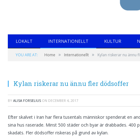
LOKALT
INTERNATIONELLT
KULTUR
N
»
»
YOU ARE AT:
Home
Internationellt
Kylan riskerar nu ännu f
Kylan riskerar nu ännu fler dödsoffer
BY
ALISA FORSELIUS
ON
DECEMBER 4, 2017
Efter skalvet i Iran har flera tusentals människor spenderat en a
sina hus raserade. Minst 500 städer och byar är drabbades. 40
skadats. Fler dödsoffer riskeras på grund av kylan.