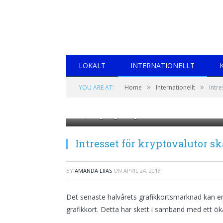
LOKALT
INTERNATIONELLT
»
»
YOU ARE AT:
Home
Internationellt
Intre
https://goo.gl/images/bKHVMZ
Intresset för kryptovalutor sk
BY
AMANDA LIIAS
ON
APRIL 24, 2018
Det senaste halvårets grafikkortsmarknad kan enk
grafikkort. Detta har skett i samband med ett öka