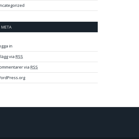
ncategorized
META
ogga in
nlägg via
RSS
ommentarer via
RSS
ordPress.org