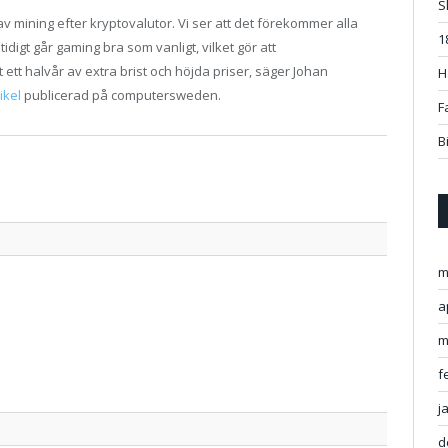
S
 av mining efter kryptovalutor. Vi ser att det förekommer alla
1
idigt går gaming bra som vanligt, vilket gör att
ett halvår av extra brist och höjda priser, säger Johan
H
tikel
publicerad på computersweden.
F
B
Twitter
Facebo
Google
Pintere
Linked
Tumbl
Email
m
a
m
f
j
d