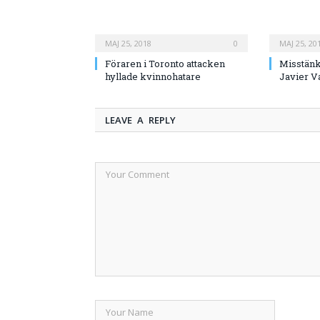
MAJ 25, 2018
0
MAJ 25, 20
Föraren i Toronto attacken
Misstänk
hyllade kvinnohatare
Javier V
LEAVE A REPLY