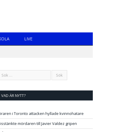
KOLA
LIVE
VAD ÄR NYTT?
öraren i Toronto attacken hyllade kvinnohatare
isstänkte mördaren till Javier Valdez gripen