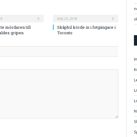
n
18
0
MAJ 25, 2018
0
o
te mördaren till
Skåpbil körde in i fotgängare i
aldez gripen
Toronto
I
K
L
L
L
N
S
S