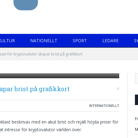
KULTUR
NATIONELLT
SPORT
LEDARE
S
sset för kryptovalutor skapar brist på grafikkort
apar brist på grafikkort
0
INTERNATIONELLT
F
last beskrivas med en akut brist och rejält höjda priser för
M
t intresse för kryptovalutor världen över.