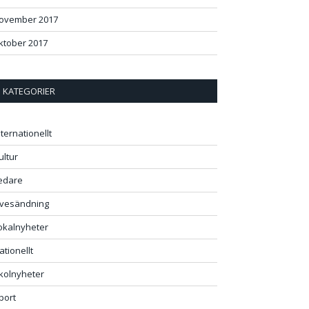
ovember 2017
ktober 2017
KATEGORIER
nternationellt
ultur
edare
ivesändning
okalnyheter
ationellt
kolnyheter
port