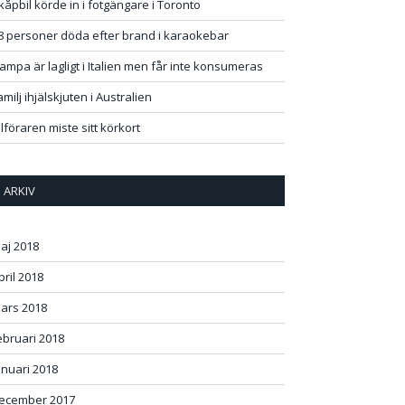
kåpbil körde in i fotgängare i Toronto
8 personer döda efter brand i karaokebar
ampa är lagligt i Italien men får inte konsumeras
amilj ihjälskjuten i Australien
ilföraren miste sitt körkort
ok
+
st
In
r
ARKIV
aj 2018
pril 2018
ars 2018
ebruari 2018
anuari 2018
ecember 2017