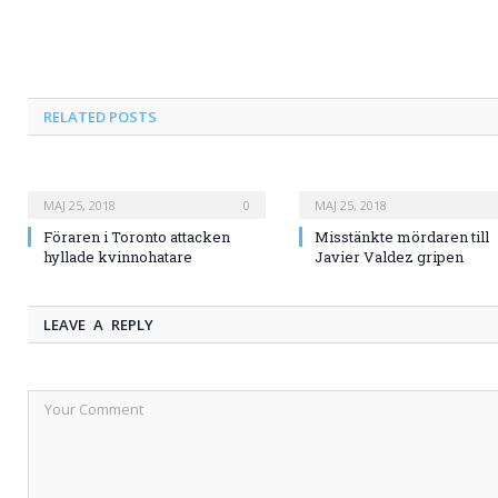
RELATED
POSTS
MAJ 25, 2018
0
MAJ 25, 2018
Föraren i Toronto attacken
Misstänkte mördaren till
hyllade kvinnohatare
Javier Valdez gripen
LEAVE A REPLY