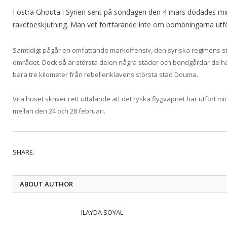
I östra Ghouta i Syrien sent på söndagen den 4 mars dödades minst
raketbeskjutning. Man vet fortfarande inte om bombningarna utför
Samtidigt pågår en omfattande markoffensiv, den syriska regimens st
området. Dock så är största delen några städer och bondgårdar de har
bara tre kilometer från rebellenklavens största stad Douma.
Vita huset skriver i ett uttalande att det ryska flygvapnet har utfört 
mellan den 24 och 28 februari.
SHARE.
ABOUT AUTHOR
ILAYDA SOYAL