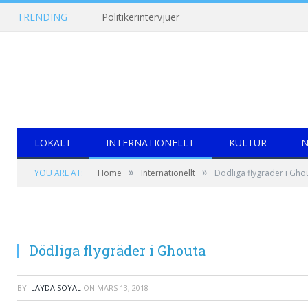
TRENDING
Politikerintervjuer
LOKALT
INTERNATIONELLT
KULTUR
N
»
»
YOU ARE AT:
Home
Internationellt
Dödliga flygräder i Gho
Dödliga flygräder i Ghouta
BY
ILAYDA SOYAL
ON
MARS 13, 2018