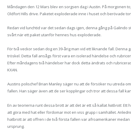
Måndagen den 12 Mars blev en sorgsen dag i Austin. På morgonen tog en
Oldfort Hills drive. Paketet exploderade inne i huset och berövade tonå
Redan vid lunchtid var det sedan dags igen, denna gång på Galindo s
svårt när ett paket utanför hennes hus exploderade.
För två veckor sedan dog en 39-årig man vid ett liknande fall. Den
tröskel. Detta fall ansågs först vara en isolerad händelse och rubrice
Efter måndagens två händelser har dock detta ändrats och rubriceras
KXAN.
Austins polischef Brian Manley säger nu att de försöker nu utreda 
fallen. Han säger även att de ser kopplingar och tror att dessa fall ka
En av teorierna runt dessa brott är att det är ett så kallat
hatbrott
. Ett
att göra med hat eller fördomar mot en viss grupp i samhället. Anledning
hatbrott är att offren i de två första fallen var afroamerikaner meda
ursprung.