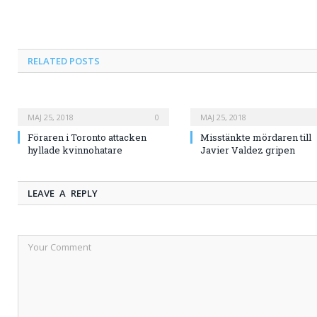
RELATED
POSTS
MAJ 25, 2018
0
MAJ 25, 2018
Föraren i Toronto attacken
Misstänkte mördaren till
hyllade kvinnohatare
Javier Valdez gripen
LEAVE A REPLY