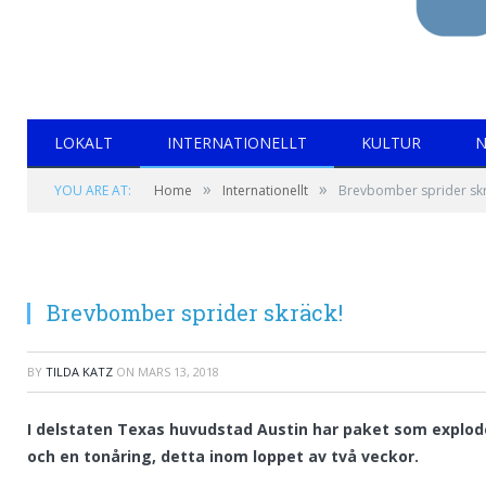
LOKALT
INTERNATIONELLT
KULTUR
N
»
»
YOU ARE AT:
Home
Internationellt
Brevbomber sprider skr
Brevbomber sprider skräck!
BY
TILDA KATZ
ON
MARS 13, 2018
I delstaten Texas huvudstad Austin har paket som explode
och en tonåring, detta inom loppet av två veckor.