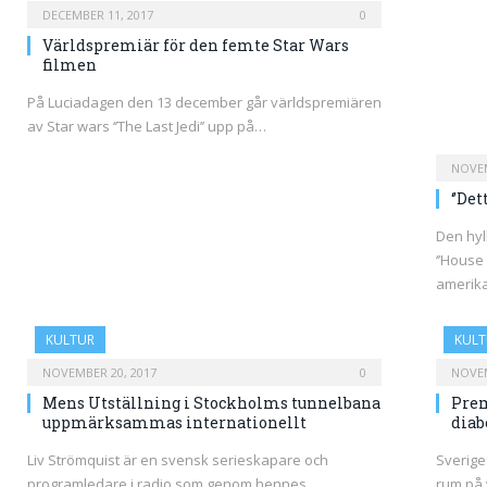
DECEMBER 11, 2017
0
Världspremiär för den femte Star Wars
filmen
På Luciadagen den 13 december går världspremiären
av Star wars ‘’The Last Jedi’’ upp på…
NOVEM
‘’Det
Den hyl
‘’House 
amerik
KULTUR
KULT
NOVEMBER 20, 2017
0
NOVEM
Mens Utställning i Stockholms tunnelbana
Prem
uppmärksammas internationellt
diab
Liv Strömquist är en svensk serieskapare och
Sverige
programledare i radio som genom hennes
rum på