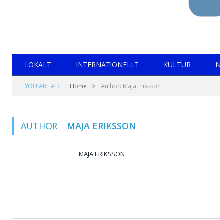
LOKALT
INTERNATIONELLT
KULTUR
N
»
YOU ARE AT:
Home
Author: Maja Eriksson
AUTHOR
MAJA ERIKSSON
MAJA ERIKSSON