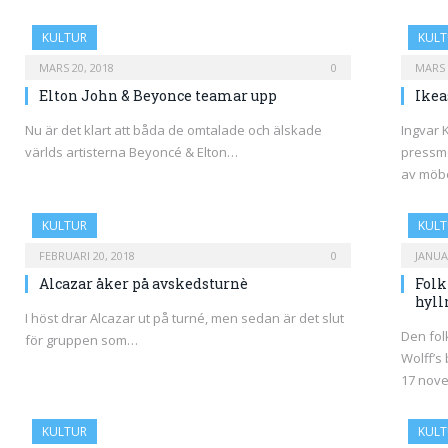
KULTUR
KULT
MARS 20, 2018
0
MARS 
Elton John & Beyonce teamar upp
Ikea
Nu är det klart att båda de omtalade och älskade
Ingvar 
världs artisterna Beyoncé & Elton…
pressm
av möbe
KULTUR
KULT
FEBRUARI 20, 2018
0
JANUAR
Alcazar åker på avskedsturnè
Folk
hyll
I höst drar Alcazar ut på turné, men sedan är det slut
Den fol
för gruppen som…
Wolff’s
17 nov
KULTUR
KULT