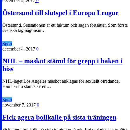
december 4, 2017
0
Östersund till slutspel i Europa League
Östersund. Sensationen är ett faktum och sagan fortsätter. Som första
svenska lag någonsin…
Sport
december 4, 2017
0
NHL – maskot stämd för grepp i baken i
hiss
NHL-laget Los Angeles maskot anklagas för sexuellt ofredande.
Han har nu stämts av en…
Sport
november 7, 2017
0
Fick agera bollkalle på sista träningen
Fick agera bollkalle på sista träningen David Luiz ratades i stormötet