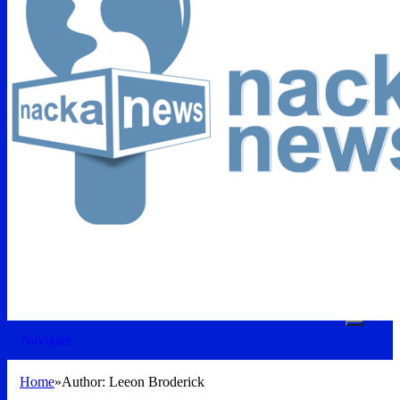
Navigate
Home
»
Author: Leeon Broderick