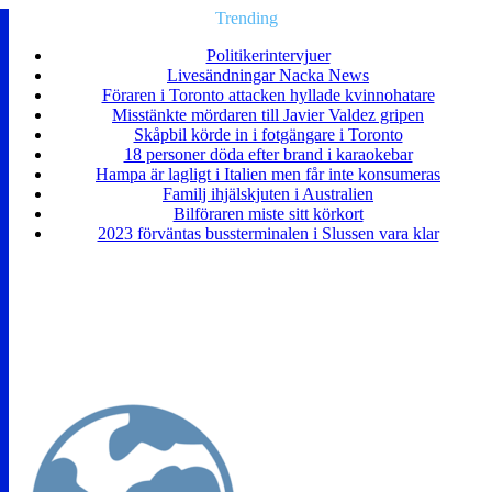
Trending
Politikerintervjuer
Livesändningar Nacka News
Föraren i Toronto attacken hyllade kvinnohatare
Misstänkte mördaren till Javier Valdez gripen
Skåpbil körde in i fotgängare i Toronto
18 personer döda efter brand i karaokebar
Hampa är lagligt i Italien men får inte konsumeras
Familj ihjälskjuten i Australien
Bilföraren miste sitt körkort
2023 förväntas bussterminalen i Slussen vara klar