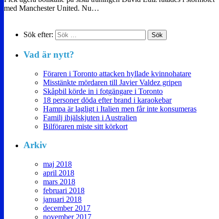
med Manchester United. Nu…
Sök efter:
Vad är nytt?
Föraren i Toronto attacken hyllade kvinnohatare
Misstänkte mördaren till Javier Valdez gripen
Skåpbil körde in i fotgängare i Toronto
18 personer döda efter brand i karaokebar
Hampa är lagligt i Italien men får inte konsumeras
Familj ihjälskjuten i Australien
Bilföraren miste sitt körkort
Arkiv
maj 2018
april 2018
mars 2018
februari 2018
januari 2018
december 2017
november 2017