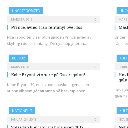
UNCATEGORIZED
UNC
MARS 27, 2018
0
MARS 
Prince, avled från fentanyl överdos
Mask
Nya rapporter visar att legenden Prince avled av
Under f
skyhöga doser fentanyl. De nya uppgifterna…
rån mot
KULTUR
KULT
MARS 14, 2018
0
FEBRU
Kobe Bryant vinnare på Oscarsgalan!
Hov1
gala
Kobe Bryant, 39, en levande basketlegend som
Hov1 gic
vunnit allt som går att vinna på basketplanen…
gala P3
NATIONELLT
KULT
JANUARI 24, 2018
0
NOVEM
Solsidan blev största biosuccén 2017
Nobe