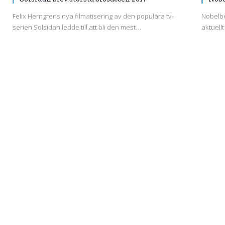
Felix Herngrens nya filmatisering av den populära tv-
Nobelbe
serien Solsidan ledde till att bli den mest…
aktuell