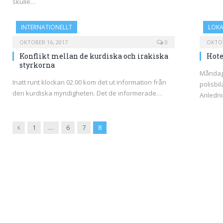
skulle…
INTERNATIONELLT
LOKA
OKTOBER 16, 2017
0
OKTOB
Konflikt mellan de kurdiska och irakiska
Hot
styrkorna
Måndag 
Inatt runt klockan 02.00 kom det ut information från
polisbi
den kurdiska myndigheten. Det de informerade…
Anledn
Previous
1
…
6
7
8