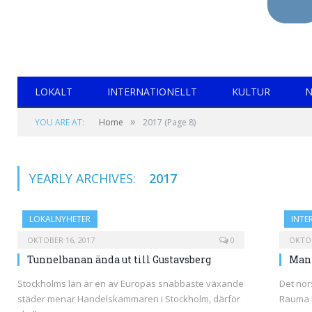
LOKALT
INTERNATIONELLT
KULTUR
N
»
YOU ARE AT:
Home
2017
(Page 8)
YEARLY ARCHIVES:
2017
LOKALNYHETER
INTE
OKTOBER 16, 2017
0
OKTOB
Tunnelbanan ända ut till Gustavsberg
Mann
Stockholms län är en av Europas snabbaste växande
Det no
städer menar Handelskammaren i Stockholm, därför
Rauma h