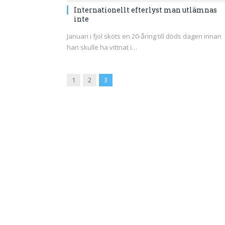
Internationellt efterlyst man utlämnas
inte
Januari i fjol sköts en 20-åring till döds dagen innan
han skulle ha vittnat i…
Previous
1
2
3