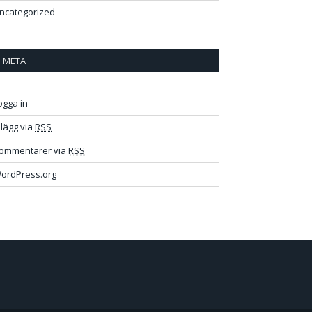
ncategorized
META
ogga in
nlägg via
RSS
ommentarer via
RSS
ordPress.org