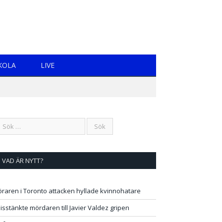
KOLA
LIVE
VAD ÄR NYTT?
öraren i Toronto attacken hyllade kvinnohatare
isstänkte mördaren till Javier Valdez gripen