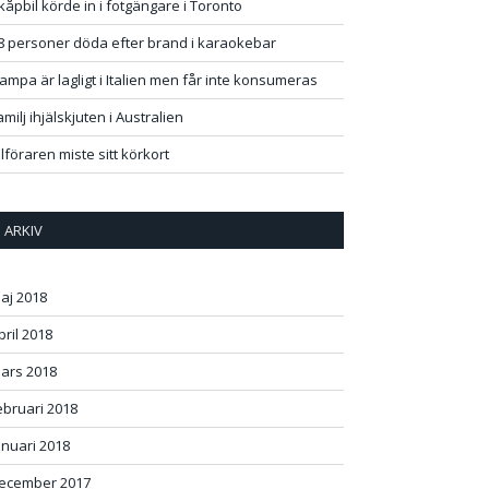
kåpbil körde in i fotgängare i Toronto
8 personer döda efter brand i karaokebar
ampa är lagligt i Italien men får inte konsumeras
amilj ihjälskjuten i Australien
ilföraren miste sitt körkort
ARKIV
aj 2018
pril 2018
ars 2018
ebruari 2018
anuari 2018
ecember 2017