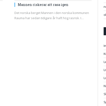
Mannen riskerar att rasa igen
n
Det norska berget Mannen i den norska kommunen
o
Rauma har sedan tidigare år haft hög rasrisk. I…
I
K
L
L
L
N
S
S