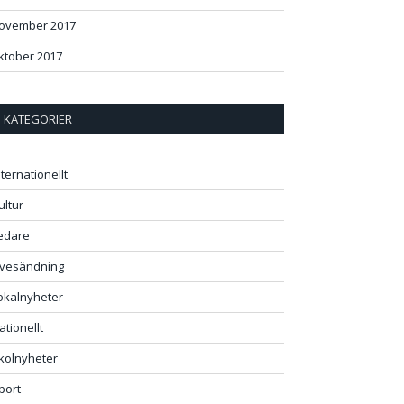
ovember 2017
ktober 2017
KATEGORIER
nternationellt
ultur
edare
ivesändning
okalnyheter
ationellt
kolnyheter
port