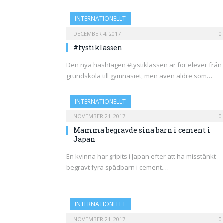
INTERNATIONELLT
DECEMBER 4, 2017
0
#tystiklassen
Den nya hashtagen #tystiklassen är för elever från
grundskola till gymnasiet, men även äldre som…
INTERNATIONELLT
NOVEMBER 21, 2017
0
Mamma begravde sina barn i cement i
Japan
En kvinna har gripits i Japan efter att ha misstänkt
begravt fyra spädbarn i cement.…
INTERNATIONELLT
NOVEMBER 21, 2017
0