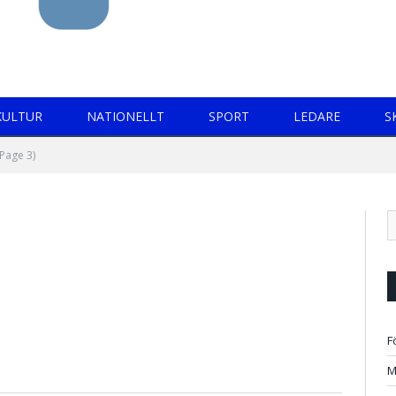
KULTUR
NATIONELLT
SPORT
LEDARE
S
Page 3)
F
M