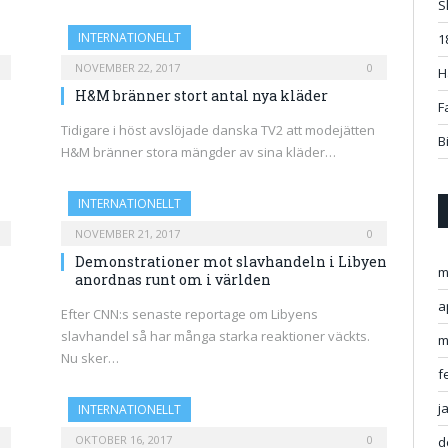
S
INTERNATIONELLT
1
NOVEMBER 22, 2017
0
H
H&M bränner stort antal nya kläder
F
Tidigare i höst avslöjade danska TV2 att modejätten
B
H&M bränner stora mängder av sina kläder…
INTERNATIONELLT
NOVEMBER 21, 2017
0
Demonstrationer mot slavhandeln i Libyen
m
anordnas runt om i världen
a
Efter CNN:s senaste reportage om Libyens
slavhandel så har många starka reaktioner väckts.
m
Nu sker…
f
j
INTERNATIONELLT
OKTOBER 16, 2017
0
d