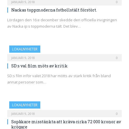
JANUARI 9, 2018
0
Nackas toppmoderna fotbollstält förstört.
Lördagen den 16:e december skedde den officiella invigningen
av Nacka ip:s toppmoderna tält. Det blev…
LOKALNYHETER
JANUARI 9, 2018
0
SD:s val film möts av kritik
SD:s film inför valet 2018 har mötts av stark kritik från bland
annat personer som…
LOKALNYHETER
JANUARI 9, 2018
0
Sopåkare misstänkta att kräva cirka 72 000 kronor av
krögare