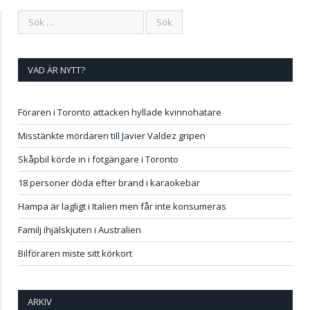
VAD ÄR NYTT?
Föraren i Toronto attacken hyllade kvinnohatare
Misstänkte mördaren till Javier Valdez gripen
Skåpbil körde in i fotgängare i Toronto
18 personer döda efter brand i karaokebar
Hampa är lagligt i Italien men får inte konsumeras
Familj ihjälskjuten i Australien
Bilföraren miste sitt körkort
ARKIV