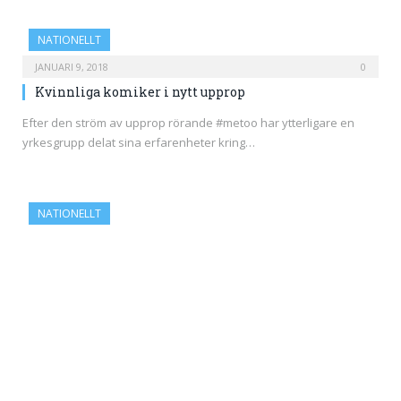
NATIONELLT
JANUARI 9, 2018
0
Kvinnliga komiker i nytt upprop
Efter den ström av upprop rörande #metoo har ytterligare en
yrkesgrupp delat sina erfarenheter kring…
NATIONELLT