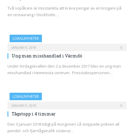
Två sopåkare är misstänkta att kräva pengar av en krögare på
en restaurang i Stockholm.…
LOKALNYHETER
JANUARI 9, 2018
0
Ung man misshandlad i Värmdö
Under lördagskvällen den 2:a december 2017 blev en ung man
misshandlad i Hemmesta centrum. Presstalespersonen…
LOKALNYHETER
JANUARI 9, 2018
0
Tågstopp i 4 timmar
Den 3 januari 2018 tidigt på morgonen så stoppade polisen all
pendel- och fjärrtågstrafik söderut…