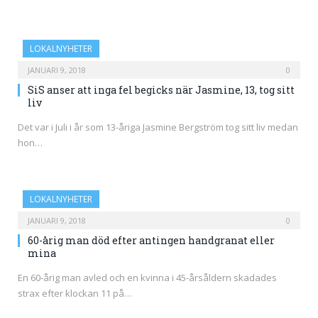
LOKALNYHETER
JANUARI 9, 2018
0
SiS anser att inga fel begicks när Jasmine, 13, tog sitt
liv
Det var i Juli i år som 13-åriga Jasmine Bergström tog sitt liv medan
hon…
LOKALNYHETER
JANUARI 9, 2018
0
60-årig man död efter antingen handgranat eller
mina
En 60-årig man avled och en kvinna i 45-årsåldern skadades
strax efter klockan 11 på…