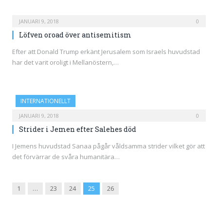
JANUARI 9, 2018
0
Löfven oroad över antisemitism
Efter att Donald Trump erkänt Jerusalem som Israels huvudstad
har det varit oroligt i Mellanöstern,…
INTERNATIONELLT
JANUARI 9, 2018
0
Strider i Jemen efter Salehes död
I Jemens huvudstad Sanaa pågår våldsamma strider vilket gör att
det förvärrar de svåra humanitära…
Previous
Next
1
…
23
24
25
26