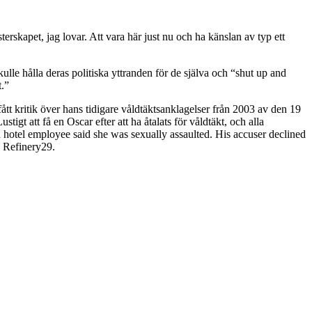
erskapet, jag lovar. Att vara här just nu och ha känslan av typ ett
ulle hålla deras politiska yttranden för de själva och
“shut up and
t.”
t kritik över hans tidigare våldtäktsanklagelser från 2003 av den 19
igt att få en Oscar efter att ha åtalats för våldtäkt, och alla
d hotel employee said she was sexually assaulted. His accuser declined
n Refinery29.