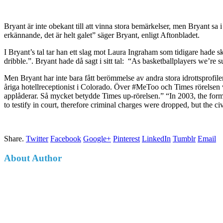
Bryant är inte obekant till att vinna stora bemärkelser, men Bryant sa 
erkännande, det är helt galet” säger Bryant, enligt Aftonbladet.
I Bryant’s tal tar han ett slag mot Laura Ingraham som tidigare hade sk
dribble.”. Bryant hade då sagt i sitt tal:
“As basketballplayers we’re su
Men Bryant har inte bara fått berömmelse av andra stora idrottsprofi
åriga hotellreceptionist i Colorado. Över #MeToo och Times rörelsen var 
applåderar. Så mycket betydde Times up-rörelsen.” “
In 2003, the form
to testify in court, therefore criminal charges were dropped, but the c
Share.
Twitter
Facebook
Google+
Pinterest
LinkedIn
Tumblr
Email
About Author