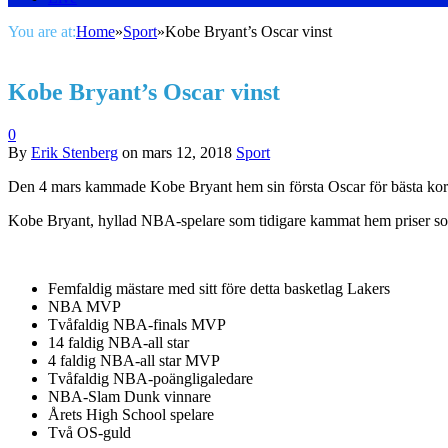
You are at:
Home
»
Sport
»
Kobe Bryant’s Oscar vinst
Kobe Bryant’s Oscar vinst
0
By
Erik Stenberg
on
mars 12, 2018
Sport
Den 4 mars kammade Kobe Bryant hem sin första Oscar för bästa kort
Kobe Bryant, hyllad NBA-spelare som tidigare kammat hem priser s
Femfaldig mästare med sitt före detta basketlag Lakers
NBA MVP
Tvåfaldig NBA-finals MVP
14 faldig NBA-all star
4 faldig NBA-all star MVP
Tvåfaldig NBA-poängligaledare
NBA-Slam Dunk vinnare
Årets High School spelare
Två OS-guld