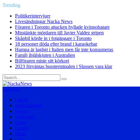
Trending
Politikerintervjuer
Livesändningar Nacka News
Föraren i Toronto attacken hyllade kvinnohatare
Misstänkte mördaren till Javier Valdez gripen
Skåpbil körde in i fotgängare i Toronto
18 personer döda efter brand i karaokebar
Hampa är lagligt i Italien men får inte konsumeras
Familj ihjälskjuten i Australien
Bilföraren miste sitt körkort
2023 förväntas bussterminalen i Slussen vara klar
Navigate
Lokalt
Internationellt
Kultur
Nationellt
Sport
Ledare
Skola
Live