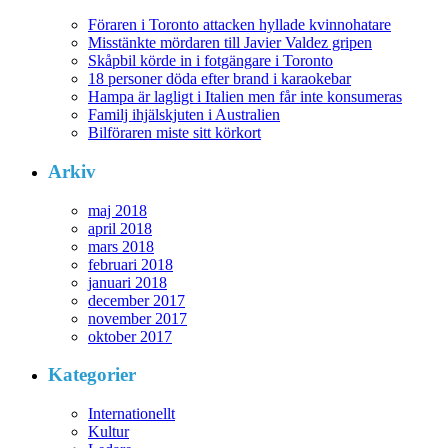
Föraren i Toronto attacken hyllade kvinnohatare
Misstänkte mördaren till Javier Valdez gripen
Skåpbil körde in i fotgängare i Toronto
18 personer döda efter brand i karaokebar
Hampa är lagligt i Italien men får inte konsumeras
Familj ihjälskjuten i Australien
Bilföraren miste sitt körkort
Arkiv
maj 2018
april 2018
mars 2018
februari 2018
januari 2018
december 2017
november 2017
oktober 2017
Kategorier
Internationellt
Kultur