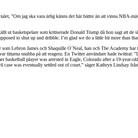
i talet, ”Om jag ska vara ärlig känns det här bättre än att vinna NBA-mäst
ällt ut basketspelare som kritiserade Donald Trump då hon sagt att de sk
pposed to shut up and dribble. I’m glad we do a little bit more than tha
ler som Lebron James och Shaquille O´Neal, han och The Academy har fåt
tittarna snabba på att reagera. En Twitter användare hade twittrat: ”Lust
er basketball player was arrested in Eagle, Colorado after a 19-year-ol
ivil case was eventually settled out of court.” säger Kathryn Lindsay frå