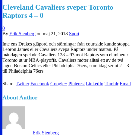
Cleveland Cavaliers sveper Toronto
Raptors 4 – 0
0
By
Erik Stenberg
on
maj 21, 2018
Sport
Inte ens Drakes glåpord och störningar från courtside kunde stoppa
Lebron James eller Cavaliers svepa Raptors under mattan. På
måndagen spelade Cavaliers 128 – 93 mot Raptors som eliminerar
Toronto ut ur NBA-playoffs. Cavaliers möter alltså ett av de två
lagen Boston Celtics eller Philadelphia 76ers, som idag ser ut 2 – 3
till Philadelphia 76ers.
Share.
Twitter
Facebook
Google+
Pinterest
LinkedIn
Tumblr
Email
About Author
Erik Stenberg