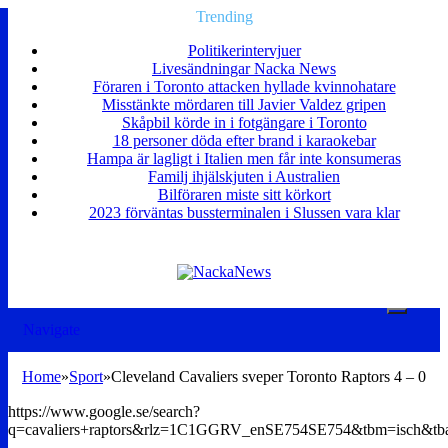
Trending
Politikerintervjuer
Livesändningar Nacka News
Föraren i Toronto attacken hyllade kvinnohatare
Misstänkte mördaren till Javier Valdez gripen
Skåpbil körde in i fotgängare i Toronto
18 personer döda efter brand i karaokebar
Hampa är lagligt i Italien men får inte konsumeras
Familj ihjälskjuten i Australien
Bilföraren miste sitt körkort
2023 förväntas bussterminalen i Slussen vara klar
Navigate
Home
»
Sport
»
Cleveland Cavaliers sveper Toronto Raptors 4 – 0
https://www.google.se/search?
q=cavaliers+raptors&rlz=1C1GGRV_enSE754SE754&tbm=isc