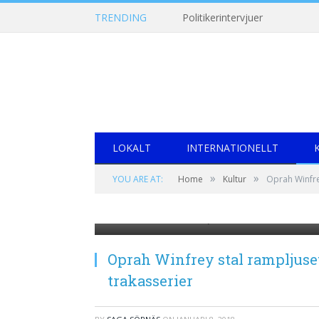
TRENDING
Politikerintervjuer
LOKALT
INTERNATIONELLT
»
»
YOU ARE AT:
Home
Kultur
Oprah Winfre
75th ANNUAL GOLDEN GLOBE AWARDS -- Pictur
the 75th Annual Golden Globe Awards held at t
Paul Drinkwater/NBC)
Oprah Winfrey stal rampljuse
trakasserier