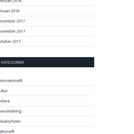
ebruari 2018
anuari 2018
ecember 2017
ovember 2017
ktober 2017
KATEGORIER
nternationellt
ultur
edare
ivesändning
okalnyheter
ationellt