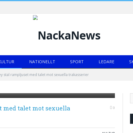
KULTUR
NATIONELLT
SPORT
LEDARE
S
y stal rampljuset med talet mot sexuella trakasserier
ed: Oprah Winfrey, Winner, Cecil B. Demille Award at
he Beverly Hilton Hotel on January 7, 2018 -- (Photo by:
t med talet mot sexuella
0