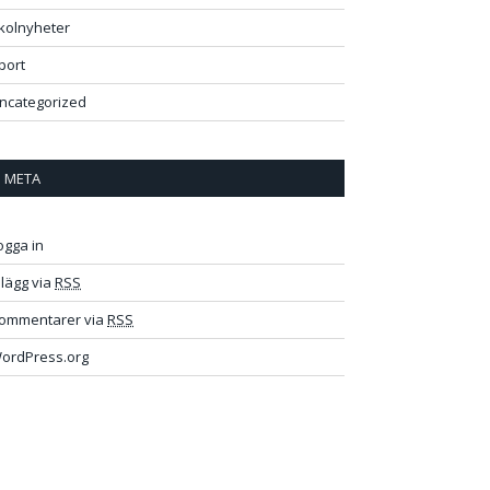
kolnyheter
port
ncategorized
META
ogga in
nlägg via
RSS
ommentarer via
RSS
ordPress.org