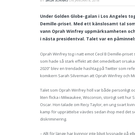
BY
SAGA SÖRNÄS
ON
JANUARI 8, 2018
Under Golden Globe-galan i Los Angeles tog
Demille-priset. Med ett känslosamt tal so
vann Oprah Winfrey uppmärksamheten och s
i nästa presidentval. Talet var en påminn
Oprah Winfrey tog i natt emot Cecil B Demille-prise
som hade så stark effekt att det omedelbart orsaka
2020” blev en trendade hashtag på Twitter som refere
komikern Sarah Silverman att Oprah Winfrey och M
Talet som Oprah Winfrey höll var både personligt 
liten flicka i Milwaukee, Wisconsin, storögt sett hur
Oscar. Hon talade om Recy Taylor, en ung svart kvin
kamp för upprättelse vävdes sedan ihop med det s
diskriminering.
– Allt för länge har kvinnor inte blivit lyssnade p