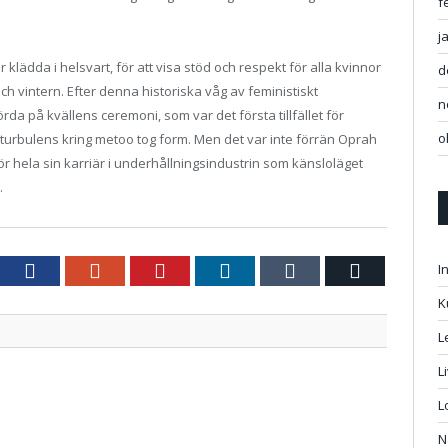
f
j
klädda i helsvart, för att visa stöd och respekt för alla kvinnor
d
 vintern. Efter denna historiska våg av feministiskt
n
 på kvällens ceremoni, som var det första tillfället för
o
l turbulens kring metoo tog form. Men det var inte förrän Oprah
för hela sin karriär i underhållningsindustrin som känsloläget
.
tter
Facebook
Google+
Pinterest
LinkedIn
Tumblr
Email
I
K
L
L
L
N