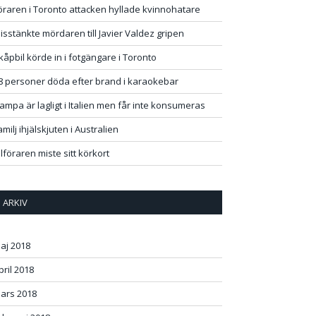
öraren i Toronto attacken hyllade kvinnohatare
isstänkte mördaren till Javier Valdez gripen
kåpbil körde in i fotgängare i Toronto
8 personer döda efter brand i karaokebar
ampa är lagligt i Italien men får inte konsumeras
amilj ihjälskjuten i Australien
ilföraren miste sitt körkort
ARKIV
aj 2018
pril 2018
ars 2018