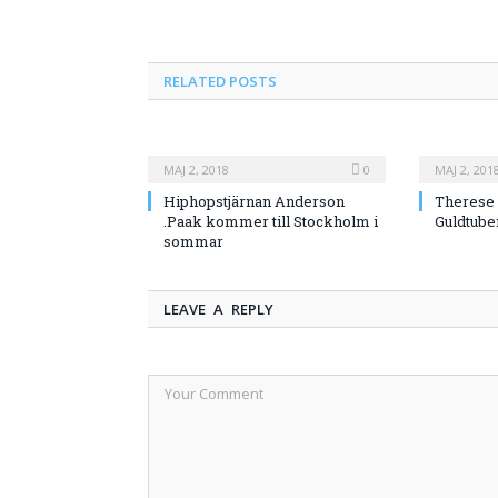
RELATED
POSTS
MAJ 2, 2018
0
MAJ 2, 201
Hiphopstjärnan Anderson
Therese 
.Paak kommer till Stockholm i
Guldtube
sommar
LEAVE A REPLY