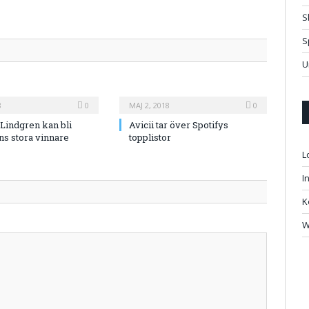
S
S
U
8
0
MAJ 2, 2018
0
Lindgren kan bli
Avicii tar över Spotifys
ns stora vinnare
topplistor
L
I
K
W