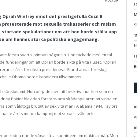
KULTUR
F
M
 Oprah Winfrey emot det prestigefulla Cecil B
m protesterade mot sexuella trakasserier och rasism
S
tartade spekulationer om att hon borde ställa upp
1
else om hennes starka politiska engagemang.
H
t som första svarta kvinnan någonsin. Hon tackade med ett tal
F
de funderingar om att Oprah borde sikta på Vita Huset. “Oprah
B
rar till året för nästa presidentval. Bland annat föreslog
ichelle Obama borde kandidera tillsammans.
och känslosamt.
Hon började med att beskriva hur hon som en
 Sidney Poitier blev den första svarta skådespelaren att vinna en
na som våldtogs brutalt av sex vita män i Alabama 1944. Taylors
m
enaste årets metoo-kampanj mot sexuellt våld och
a
m
å eller betrodda när de vågat säga sanningen om mäktiga män. Men