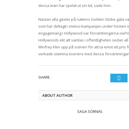
dessa män har spelat ut sin tid, sade hon.
Nästan alla gäster på nattens Golden Globe-gala var 
som har deltagit i metoo-kampanjen under hösten och
engagemang i Hollywood var förväntningarna oerhörda
Hollywoods elit att samlas i offentligheten sedan al
Winfrey klev upp på scenen för att ta emot ett pris 
verkade stämma överens med dessa förväntningar
SHARE.
Twi
ABOUT AUTHOR
SAGA SÖRNÄS