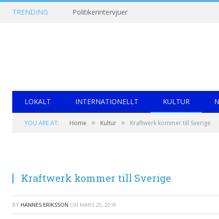
TRENDING
Politikerintervjuer
LOKALT
INTERNATIONELLT
KULTUR
N
»
»
YOU ARE AT:
Home
Kultur
Kraftwerk kommer till Sverige
Kraftwerk kommer till Sverige
BY
HANNES ERIKSSON
ON
MARS 20, 2018