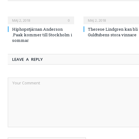
MAJ 2, 2018
0
MAJ 2, 2018
Hiphopstjärnan Anderson
Therese Lindgren kan bli
.Paak kommer till Stockholm i
Guldtubens stora vinnare
sommar
LEAVE A REPLY